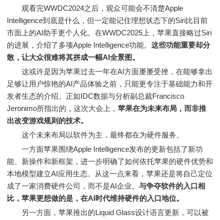
观看完WWDC2024之后，观众可能会不清楚Apple
Intelligence到底是什么，但一定能记住理想状态下的Siri比目前
市面上的AI助手更个人化。在WWDC2025上，苹果直接略过Siri
的进展，介绍了多项Apple Intelligence功能。
这些功能重要却分
散，让大众很难将其拼成一幅AI全景图。
这或许是因为苹果过去一年在AI方面屡屡受挫，在能够拿出
足够让用户惊艳的AI产品体验之前，只能更专注于基础能力和开
发者生态的介绍。正如IDC数据与分析副总裁Francisco
Jeronimo所指出的，这次大会上，
苹果在为未来布局，而非推
出改变游戏规则的技术。
这个未来布局以软件为主，最终都在为硬件服务。
一方面苹果围绕Apple Intelligence发布的更新包括了新功
能、新操作和新框架，进一步明确了如何依托苹果的硬件优势和
本地模型建立AI应用生态。从这一点来看，苹果还是将自己定位
成了一家消费硬件公司，而不是AI企业。
与争夺软件的入口相
比，苹果更想做的是，在AI时代维持硬件的入口地位。
另一方面，苹果推出的Liquid Glass设计语言更新，可以被