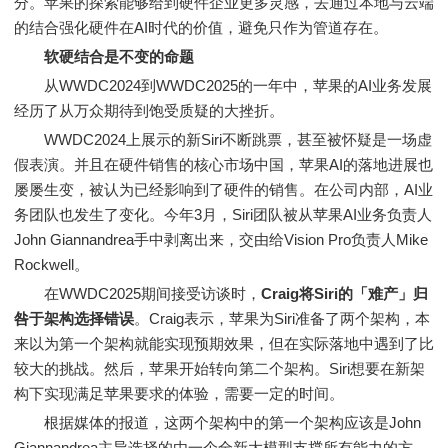
分。苹果的探索能够给到硬件企业更多灵感，去通过本地与云端
的结合强化硬件在AI时代的价值，避免只作为管道存在。
软硬结合是不变的命题
从WWDC2024到WWDC2025的一年中，苹果的AI业务发展
经历了从万众期待到饱受质疑的大挫折。
WWDC2024上展示的新Siri不断跳票，甚至被怀疑是一场虚
假表演。并且在硬件销售的核心市场中国，苹果AI的落地进展也
屡屡生变，被认为已经影响到了硬件的销售。在公司内部，AI业
务团队也发生了变化。今年3月，Siri团队被从苹果AI业务负责人
John Giannandrea手中剥离出来，交由给Vision Pro负责人Mike
Rockwell。
在WWDC2025期间接受访谈时，
Craig将Siri的「难产」归
咎于架构选择错误
。Craig表示，苹果为Siri准备了两个架构，本
来以为第一个架构就能实现预期效果，但在实际落地中遇到了比
较大的挑战。然后，苹果开始转向第二个架构。Siri想要在新架
构下实现满足苹果要求的体验，需要一定的时间。
根据媒体的报道，这两个架构中的第一个架构应该是John
Giannandrea主导选择的由一个全新大模型支撑所有能力的方