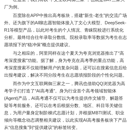
厂为例。
百度除在APP中推出高考板块，搭建“新生-老生”的交流广场
外。还为旗下的AI聊志愿智能体接入了文心大模型、DeepSeek-
R1等模型产品，以此对考生的个人情况、青睐院校进行系统化
分析。最终结合往年录取分数线、院校录取率等数据为考生在志
愿填报下的“稳冲保”概念提供建议。
与之相应的，阿里同样在这个夏天为夸克浏览器推出了“高
考深度搜索”功能。据了解，身为夸克在高考季的重点功能，高
考深度搜索不仅能理解用户的复杂问题，还可以在搜索信息后给
出报考建议，解决不同分段考生在志愿填报阶段的个性化问题。
而作为中文互联网御三家之一，腾讯也借助QQ浏览器为高
考学子们打造了“AI高考通”。身为行业首个高考领域智能体
(Agent)产品，AI高考通不仅可以为考生提供作文辅导、解题答
疑等考前服务。还可以在考后根据分数、地区、科目等关键信
息，为用户量身定制阶梯式志愿计划，并根据MBTI测试、职业
倾向等概念动态调整相关建议，以此实现AI高考服务板块下产品
从“信息搜集”到“提供建议”的标签转变。