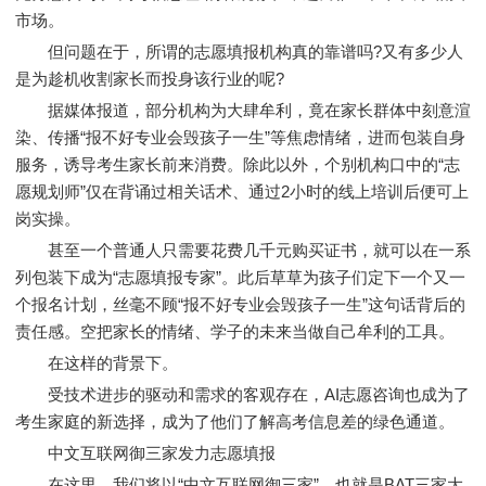
市场。
但问题在于，所谓的志愿填报机构真的靠谱吗?又有多少人
是为趁机收割家长而投身该行业的呢?
据媒体报道，部分机构为大肆牟利，竟在家长群体中刻意渲
染、传播“报不好专业会毁孩子一生”等焦虑情绪，进而包装自身
服务，诱导考生家长前来消费。除此以外，个别机构口中的“志
愿规划师”仅在背诵过相关话术、通过2小时的线上培训后便可上
岗实操。
甚至一个普通人只需要花费几千元购买证书，就可以在一系
列包装下成为“志愿填报专家”。此后草草为孩子们定下一个又一
个报名计划，丝毫不顾“报不好专业会毁孩子一生”这句话背后的
责任感。空把家长的情绪、学子的未来当做自己牟利的工具。
在这样的背景下。
受技术进步的驱动和需求的客观存在，AI志愿咨询也成为了
考生家庭的新选择，成为了他们了解高考信息差的绿色通道。
中文互联网御三家发力志愿填报
在这里，我们将以“中文互联网御三家”，也就是BAT三家大