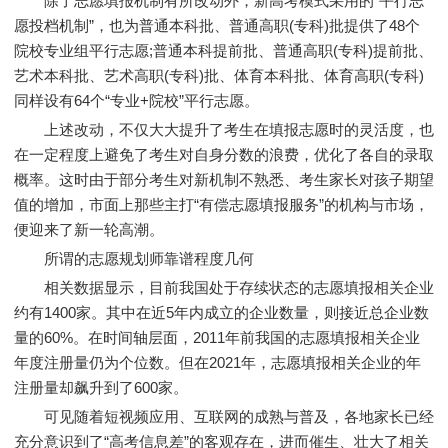
除了志愿填报机制有所改动外，新高考模式采用的“平行志
愿投档机制”，也为普通本科批、普通高职(专科)批提供了48个
院校专业组平行志愿;普通本科提前批、普通高职(专科)提前批、
艺术本科批、艺术高职(专科)批、体育本科批、体育高职(专科)
同样设有64个“专业+院校”平行志愿。
上述改动，不仅大大提升了考生在填报志愿时的灵活度，也
在一定程度上避免了考生对自身分数的浪费，优化了各自的录取
概率。这时由于部分考生对新机制不熟悉、考生家长对孩子期望
值的增加，市面上那些主打“有偿志愿填报服务”的机构与市场，
便迎来了新一轮高潮。
所谓的志愿规划师靠谱程度几何
相关数据显示，目前我国处于存续状态的志愿填报相关企业
约有1400家。其中在近5年内成立的企业数量，则接近总企业数
量的60%。在时间轴层面，2011年前我国的志愿填报相关企业
年度注册量仍为个位数。但在2021年，志愿填报相关企业的年
注册量却飙升到了600家。
可见随着短视频应用、互联网的成熟与普及，各地家长已经
充分意识到了“高考信息差”的客观存在，进而催生、壮大了相关