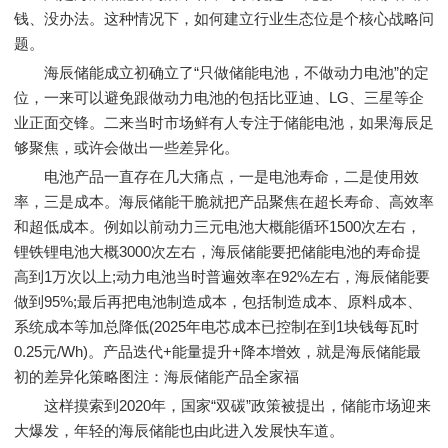
钱、没办法。这种情况下，如何建立行业生态位是个核心战略问
题。
海辰储能成立初确立了“只做储能电池，不做动力电池”的定
位，一来可以避免跟做动力电池的包括比亚迪、LG、三星等企
业正面交锋。二来当时市场鲜有人专注于储能电池，如果海辰足
够聚焦，或许会做出一些差异化。
电池产品一直存在几大痛点，一是电池寿命，二是使用效
率，三是成本。海辰储能干脆就把产品聚焦在超长寿命、高效率
和超低成本。例如以前动力三元电池大概能循环1500次左右，
锂铁锂电池大概3000次左右，海辰储能要把储能电池的寿命提
高到1万次以上;动力电池当时普遍效率在92%左右，海辰储能要
做到95%;最后再把电池制造成本，包括制造成本、原料成本、
系统成本等加总降低(2025年电芯成本已控制在到1块钱每瓦时
0.25元/Wh)。产品迭代+能量提升+降本增效，就是海辰储能最
初的差异化策略图注：海辰储能产品全家福
这样摸索到2020年，国家“双碳”政策被提出，储能市场迎来
大爆发，年轻的海辰储能也由此进入发展快车道。