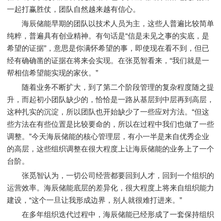
一起打赢胜仗，团队自然越来越有信心。
海辰储能早期的团队以技术人员为主，这些人普遍比较简单
纯粹，普遍具有创业精神。有句话是“信是未见之事的实底，是
希望的证据”，意思是你满怀希望的事，即使现在看不到，但已
经有确确凿的证据在将来会实现。在张觅智看来，“我们就是一
帮相信希望能实现的家伙。”
随着业务不断扩大，到了第二个阶段管理的复杂程度随之提
升，而起初小团队缺少的，恰恰是一路从基层到中层再到高层，
这种扎实的沉淀，所以团队也开始缺少了一些应对方法。“但这
些方法在有些位置是比较要命的，所以在过程中我们也做了⼀些
调整。”今天海辰储能的核心管理层，有小一半是来自优秀企业
的高层，这些组织调整在很大程度上让海辰储能的业务上了一个
台阶。
张觅智认为，一切公司经营都要回到人才，回到一个组织的
运营效率。海辰储能底层的差异化，很大程度上将来自组织能力
建设，“这个一旦让我形成边界，别人就很难打进来。”
在多年组织迭代过程中，海辰储能已经形成了一套保持组织