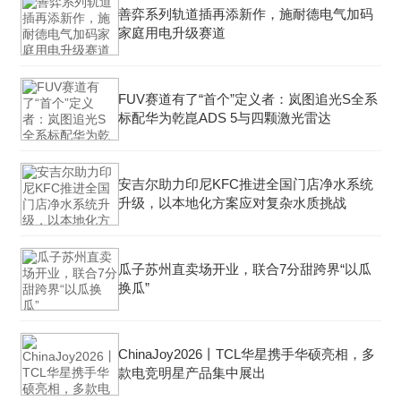
善弈系列轨道插再添新作，施耐德电气加码
家庭用电升级赛道
FUV赛道有了“首个”定义者：岚图追光S全系
标配华为乾崑ADS 5与四颗激光雷达
安吉尔助力印尼KFC推进全国门店净水系统
升级，以本地化方案应对复杂水质挑战
瓜子苏州直卖场开业，联合7分甜跨界“以瓜
换瓜”
ChinaJoy2026丨TCL华星携手华硕亮相，多
款电竞明星产品集中展出