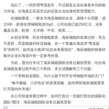
说白了，一切所谓弯道超车，不过都是企业自身基本功的能
力外溢。出海真正应该关注的还是企业自身经营管理能力。
在储能赛道，一家名为海辰储能的企业，成绩十分亮眼：成
立6年，跻身全球储能电池Top3，公司估值已超250亿元，业务
遍及北美、欧洲、大洋洲、中东、南美……
从创业草根，到全球储能新贵，海辰储能的发展过程，亮点
不是快，而是能做到快且稳健。在一个普遍出海追求“弯道超
车”的时代，如何放大格局“站在未来看现在”，海辰储能的探索经
验对企业出海或许有一定参考价值。
为此，霞光社专访了海辰储能国际业务总裁张觅智，结合海
辰储能发展过程中的三个阶段，本文试图解答三个问题：
一个草根创业团队，为什么敢于叩开全球储能市场的大门?
“集中爆破、小步快走”的发展策略，如何帮助海辰储能逐渐
打开国内外市场?
在公司快速发展过程中，如何打造出一支能打胜仗的国际化
团队?图注：海辰储能国际业务总裁张觅智