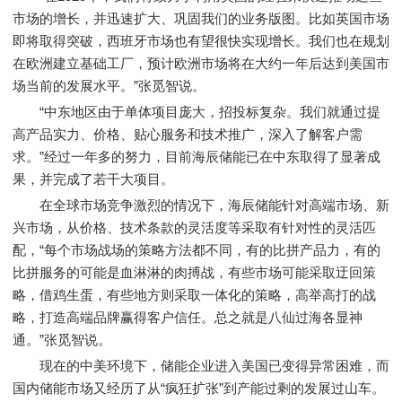
市场的增长，并迅速扩大、巩固我们的业务版图。比如英国市场
即将取得突破，西班牙市场也有望很快实现增长。我们也在规划
在欧洲建立基础工厂，预计欧洲市场将在⼤约⼀年后达到美国市
场当前的发展水平。”张觅智说。
“中东地区由于单体项目庞大，招投标复杂。我们就通过提
高产品实力、价格、贴心服务和技术推广，深入了解客户需
求。”经过一年多的努力，目前海辰储能已在中东取得了显著成
果，并完成了若干大项目。
在全球市场竞争激烈的情况下，海辰储能针对高端市场、新
兴市场，从价格、技术条款的灵活度等采取有针对性的灵活匹
配，“每个市场战场的策略方法都不同，有的比拼产品力，有的
比拼服务的可能是血淋淋的肉搏战，有些市场可能采取迂回策
略，借鸡生蛋，有些地方则采取一体化的策略，高举高打的战
略，打造高端品牌赢得客户信任。总之就是八仙过海各显神
通。”张觅智说。
现在的中美环境下，储能企业进入美国已变得异常困难，而
国内储能市场又经历了从“疯狂扩张”到产能过剩的发展过山车。