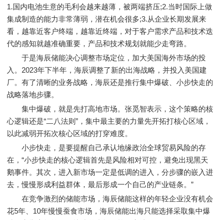
1.国内电池生意的毛利会越来越薄，被两端挤压;2.当时国际上做
集成制造的能力非常薄弱，潜在机会很多;3.从企业长期发展来
看，越靠近客户终端，越靠近终端，对于客户需求产品和技术迭
代的感知就越准确重要，产品和技术规划就能少走弯路。
于是海辰储能决心调整市场定位，加大美国海外市场的投
入。2023年下半年，海辰调整了新的出海战略，并投入美国建
厂。有了清晰的业务战略，海辰还是推行集中爆破、小步快走的
战略落地步骤。
集中爆破，就是先打高地市场。张觅智表示，这个策略的核
心逻辑还是“二八法则”，集中最主要的力量先开拓打核心区域，
以此减弱开拓次核心区域的打穿难度。
小步快走，是要提醒自己承认地缘政治全球贸易风险的存
在，“小步快走的核心逻辑首先是风险相对可控，避免出现黑天
鹅事件。其次，进入新市场一定是低调的进入，分步骤的嵌入进
去，慢慢形成利益群体，最后形成一个自己的产业链条。”
在竞争激烈的储能市场，海辰储能这样的年轻企业没有机会
花5年、10年慢慢蚕食市场，海辰储能出海只能选择采取集中爆