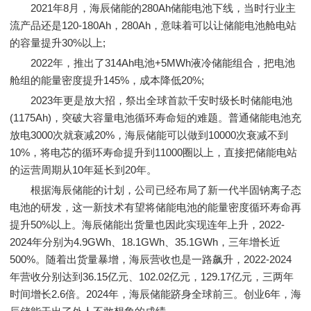
2021年8月，海辰储能的280Ah储能电池下线，当时行业主
流产品还是120-180Ah，280Ah，意味着可以让储能电池舱电站
的容量提升30%以上;
2022年，推出了314Ah电池+5MWh液冷储能组合，把电池
舱组的能量密度提升145%，成本降低20%;
2023年更是放大招，祭出全球首款千安时级长时储能电池
(1175Ah)，突破大容量电池循环寿命短的难题。普通储能电池充
放电3000次就衰减20%，海辰储能可以做到10000次衰减不到
10%，将电芯的循环寿命提升到11000圈以上，直接把储能电站
的运营周期从10年延长到20年。
根据海辰储能的计划，公司已经布局了新一代半固钠离子态
电池的研发，这一新技术有望将储能电池的能量密度循环寿命再
提升50%以上。海辰储能出货量也因此实现连年上升，2022-
2024年分别为4.9GWh、18.1GWh、35.1GWh，三年增长近
500%。随着出货量暴增，海辰营收也是一路飙升，2022-2024
年营收分别达到36.15亿元、102.02亿元，129.17亿元，三两年
时间增长2.6倍。2024年，海辰储能跻身全球前三。创业6年，海