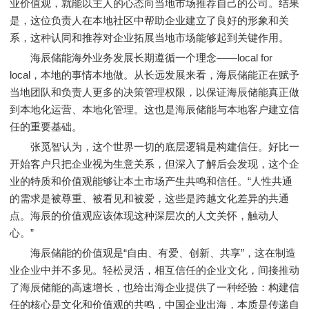
业价值观，就能以主人的心态向当地市场推荐自己的公司。结果
是，这位负责人在本地社区中帮助企业建立了良好的形象和关
系，这种认同和推荐对企业拓展当地市场能够起到关键作用。
海辰储能海外业务发展长期遵循一个理念——local for
local，本地的事情本地做。从长远发展来看，海辰储能正在赋予
当地团队和负责人更多的决策管理权限，以保证海辰储能真正做
到本地化运营、本地化管理。这也是海辰储能与本地客户建立信
任的重要基础。
张觅智认为，这个世界一切的底层逻辑是构建信任。好比一
开始客户只把企业视为生意关系，但深入了解后会发现，这个企
业的特质和价值观能够让本土市场产生共鸣和信任。“人性共通
的需求是被尊重、被看见和被爱，这些是跨越文化差异的共通
点。海辰的价值观应该体现这种深层次的人文关怀，触动人
心。”
海辰储能的价值观是“自由、有爱、创新、共享”，这在制造
业企业中并不多见。轻松灵活，相互信任的企业文化，间接推动
了海辰储能的高速增长，也给出海企业提供了一种经验：构建信
任的核心是文化和价值观的共鸣，中国企业出海，本质是传递自