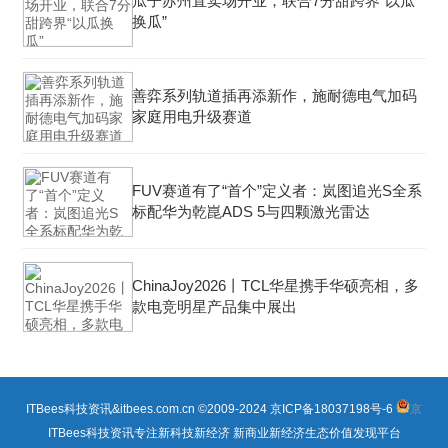
瓜子苏州直卖场开业，联合7分甜跨界“以瓜
换瓜”
善弈系列轨道插再添新作，施耐德电气加码
家庭用电升级赛道
FUV赛道有了“首个”定义者：岚图追光S全系
标配华为乾崑ADS 5与四颗激光雷达
ChinaJoy2026丨TCL华星携手华硕亮相，多
款电竞明星产品集中展出
ITBees科技资讯&itbees.com.cn ©2009-2024
京ICP备18037198号-6
京
ITBees科技资讯专注新科技新经济 新商业新经济生态价值发现平台