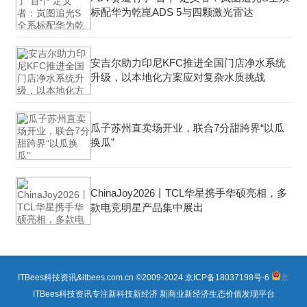
标配华为乾崑ADS 5与四颗激光雷达
安吉尔助力印尼KFC推进全国门店净水系统
升级，以本地化方案应对复杂水质挑战
瓜子苏州直卖场开业，联合7分甜跨界“以瓜
换瓜”
ChinaJoy2026丨TCL华星携手华硕亮相，多
款电竞明星产品集中展出
ITBees科技资讯&itbees.com.cn ©2009-2024
京ICP备18037198号-6
京
ITBees科技资讯专注新科技新经济 新商业新经济生态价值发现平台