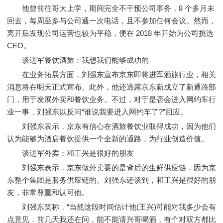
他曾前往哥大上学，期间完全不干预公司事务，8 个多月未
回去，每周至多与公司通一次电话，且不参加任何会议。然而，
离开后发现公司运营也较为平稳，便在 2018 年开始为公司挑选
CEO。
谈进军餐饮酒旅：我想我们能够成功的
在业务拓展方面，刘强东宣布京东即将进军酒旅行业，相关
消息将在明天正式宣布。此外，他还透露京东新成立了新通路部
门，用于发展外卖和餐饮业务。不过，对于是否会进入网约车行
业一事，刘强东以反问“谁说我要进入网约车了?”回应。
刘强东表示，京东有信心在酒旅餐饮业取得成功，因为他们
认为能够为酒店餐饮提供一个全新的通路，为行业创造价值。
谈进军外卖：和王兴是很好的朋友
刘强东表示，京东做外卖要的是背后的生鲜供应链，因为京
东整个集团是服务供应链的。刘强东还谈到，和王兴是很好的朋
友，非常尊重和认可他。
刘强东笑称，“当然这段时间估计他(王兴)可能对我多少会有
点意见，前几天我还在问，能不能请兴哥喝酒，有个对双方都比