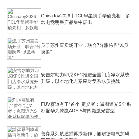
ChinaJoy2026丨TCL华星携手华硕亮相，多
款电竞明星产品集中展出
瓜子苏州直卖场开业，联合7分甜跨界“以瓜
换瓜”
安吉尔助力印尼KFC推进全国门店净水系统
升级，以本地化方案应对复杂水质挑战
FUV赛道有了“首个”定义者：岚图追光S全系
标配华为乾崑ADS 5与四颗激光雷达
善弈系列轨道插再添新作，施耐德电气加码