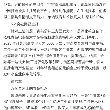
28%。更前瞻性的布局是元宇宙直播基地建设，青岛国际动漫产
业园打造虚拟主播孵化平台，通过动作捕捉、AI生成技术，使虚
拟主播具备情感交互能力，单场观看时长较真人主播延长40%。
5.2 突破路径选择
针对上述问题，青岛需从三方面发力：一是深化校企合作，
依托青岛职业技术学院等院校建立直播电商人才实训基地，
2025 年计划培训专业人才 5000 人次，重点培育农村电商主播;
二是完善产业链服务，推动即墨服装产业带、西海岸跨境电商基
地等建设 “直播 + 供应链” 综合服务平台，提供选品、物流、金
融等一站式支持;三是强化政策创新，借鉴菏泽曹县经验，设立
直播电商产业基金，对年销售额超亿元的企业给予税收优惠，鼓
励中小企业数字化转型。
第六章
万亿赛道上的青岛机遇
展望未来，青岛直播电商将呈现三大趋势：一是“产业带+直
播”深度融合，形成10个以上百亿级产业直播集群;二是技术驱动
的内容革命，AR试妆、VR看厂、数字人主播将成为标配;三是