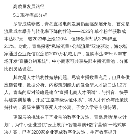
高质量发展路径
5.1 现存痛点分析
尽管成绩斐然，青岛直播电商发展仍面临深层矛盾。首先是
流量成本攀升与转化率下降的悖论——2025年单个粉丝获取成
本达8.7元，较2023年上涨120%，但转化率却从3.2%降至
2.1%。对此，青岛探索“私域流量+公域流量”双轮驱动，海尔智
家通过企业微信沉淀超2000万私域用户，复购率达38%;即墨市
场开发“直播分销系统”，中小商家可共享头部主播流量池，分账
比例灵活设定。
其次是人才结构性短缺问题。尽管主播数量充足，但具备供
应链管理、数据分析、内容策划能力的复合型人才缺口达1.2万
人。青岛的应对策略是建立“直播电商人才图谱”，与抖音、快手
共建实训基地，开发“主播等级认证体系”，将人才评价与政策扶
持挂钩，高级主播可享受人才公寓、子女入学等专项待遇。
更深层的挑战在于产业带的数字化改造。青岛启动“星火计
划”，为中小企业提供“云上展厅+智能导购+数字营销”一站式解
决方案，已有3200家企业完成数字化改造，生产效率提升