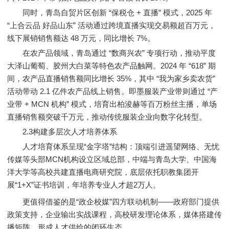
同时，青岛自贸片区创新 “保税仓 + 直播” 模式，2025 年
“上合云品 好品山东” 活动通过跨境直播实现交易额超百万元，
线下展销销售额达 48 万元，同比增长 7%。
在农产品领域，青岛通过 “数商兴农” 专项行动，推动平度
大泽山葡萄、胶州大白菜等特色农产品触网。2024 年 “618” 期
间，农产品直播销售额同比增长 35%，其中 “我为家乡卖农货”
活动带动 2.1 亿件农产品线上销售。即墨服装产业带则通过 “产
业带 + MCN 机构” 模式，培育出柏浚赫等百万粉丝主播，单场
直播销售额突破千万元，推动传统服装企业向数字化转型。
2.3构建多层次人才培养体系
人才培育体系呈现“金字塔”结构：顶端引进遥望网络、无忧
传媒等头部MCN机构设立区域总部，中端与青岛大学、中国海
洋大学等高校共建直播电商研究院，底层依托职教集团开
展“1+X”证书培训，年培养专业人才超2万人。
更值得借鉴的是“政企校媒”四方联动机制——政府部门提供
政策支持，企业输出实战课程，高校研发理论体系，媒体搭建传
播矩阵，形成人才供给的闭环生态。