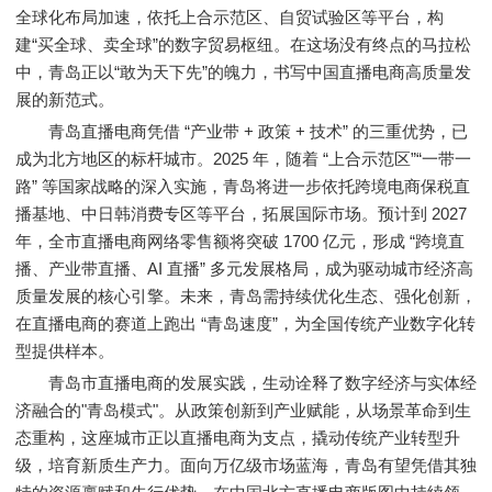
全球化布局加速，依托上合示范区、自贸试验区等平台，构
建“买全球、卖全球”的数字贸易枢纽。在这场没有终点的马拉松
中，青岛正以“敢为天下先”的魄力，书写中国直播电商高质量发
展的新范式。
青岛直播电商凭借 “产业带 + 政策 + 技术” 的三重优势，已
成为北方地区的标杆城市。2025 年，随着 “上合示范区”“一带一
路” 等国家战略的深入实施，青岛将进一步依托跨境电商保税直
播基地、中日韩消费专区等平台，拓展国际市场。预计到 2027
年，全市直播电商网络零售额将突破 1700 亿元，形成 “跨境直
播、产业带直播、AI 直播” 多元发展格局，成为驱动城市经济高
质量发展的核心引擎。未来，青岛需持续优化生态、强化创新，
在直播电商的赛道上跑出 “青岛速度”，为全国传统产业数字化转
型提供样本。
青岛市直播电商的发展实践，生动诠释了数字经济与实体经
济融合的"青岛模式"。从政策创新到产业赋能，从场景革命到生
态重构，这座城市正以直播电商为支点，撬动传统产业转型升
级，培育新质生产力。面向万亿级市场蓝海，青岛有望凭借其独