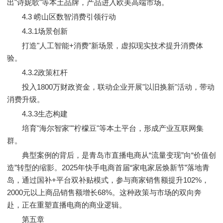
出"诗妮歌"等本土品牌，产品进入欧美高端市场。
4.3 崂山区数智消费引领行动
4.3.1场景创新
打造"人工智能+消费"新场景，虚拟现实技术提升消费体
验。
4.3.2政策杠杆
投入1800万财政资金，联动企业开展"以旧换新"活动，带动
消费升级。
4.3.3生态构建
培育"海尔智家""柠檬豆"等本土平台，形成产业互联网集
群。
典型案例的背后，是青岛市直播电商从“流量变现”向“价值创
造”转型的缩影。2025年快手电商首届“家电家居焕新节”落地青
岛，通过国补+平台双补贴模式，参与商家销售额提升102%，
2000元以上商品销售额增长68%。这种政策与市场的双向奔
赴，正在重塑直播电商的商业逻辑。
第五章