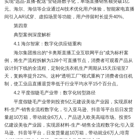
实现“选品-直播-配送”全链路数字化，单场直播销售额突破1亿
元。海尔、海信等企业通过AI技术优化用户体验，智能家电直播
间引入AR试穿、虚拟场景等功能，用户停留时长提升40%。
第四章
典型案例深度解析
4.1 海尔智家：数字化供应链重构
海尔集团推出的“卡奥斯直播工业互联网平台”成为标杆案
例，将生产流程拆解为128个可直播节点，消费者可观看产品从
设计到下线的全流程，定制化洗衣机生产周期从15天压缩至7
天，复购率提升22%。这种“透明工厂”模式重构了消费者信任机
制，使工业品直播退货率低于行业平均水平15个百分点。
4.2 平度假睫毛产业带：数字化转型路径
平度假睫毛产业带则投资5亿元建设美妆产业园，实现原材
料-生产-销售全流程数字化，引入亚马逊、抖音等平台后日发货
量超10万箱，带动就业6万人，产品进入欧美高端市场。投资5
亿建设美妆产业园，实现原材料-生产-销售全流程数字化;引入亚
马逊、抖音等平台，日发货量超10万箱，带动就业6万人;培育