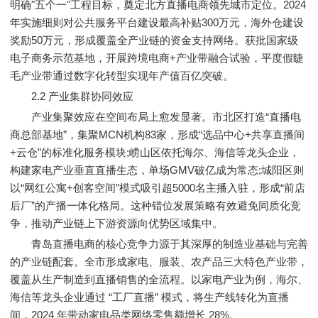
明确"五个一"工程目标，奠定北方直播电商领先城市定位。2024
年实施细则对公共服务平台建设最高补贴300万元，海外仓建设
奖励50万元，形成覆盖全产业链的资金支持网络。获批国家级
电子商务示范基地，开展跨境电商+产业带融合试验，平度假睫
毛产业带通过数字化转型实现年产值百亿突破。
2.2 产业集群协同效应
产业集聚效应在空间布局上愈发显著。市北区打造“直播电
商总部基地”，集聚MCN机构83家，形成“选品中心+共享直播间
+云仓”的标准化服务模块;崂山区依托海尔、海信等龙头企业，
构建家电产业垂直直播生态，单场GMV破亿成为常态;城阳区则
以“网红公寓+创客空间”模式吸引超5000名主播入驻，形成“前店
后厂”的产播一体化格局。这种错位发展策略有效避免同质化竞
争，推动产业链上下游资源向优势区域集中。
青岛直播电商的核心竞争力源于其深厚的制造业基础与完善
的产业链配套。全市形成家电、服装、农产品三大特色产业带，
覆盖从生产制造到直播销售的全流程。以家电产业为例，海尔、
海信等龙头企业通过 “工厂直播” 模式，将生产线转化为直播
间，2024 年带动家电品类网络零售额增长 28%。