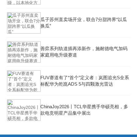
瓜子苏州直卖场开业，联合7分甜跨界“以瓜
换瓜”
善弈系列轨道插再添新作，施耐德电气加码
家庭用电升级赛道
FUV赛道有了“首个”定义者：岚图追光S全系
标配华为乾崑ADS 5与四颗激光雷达
ChinaJoy2026丨TCL华星携手华硕亮相，多
款电竞明星产品集中展出