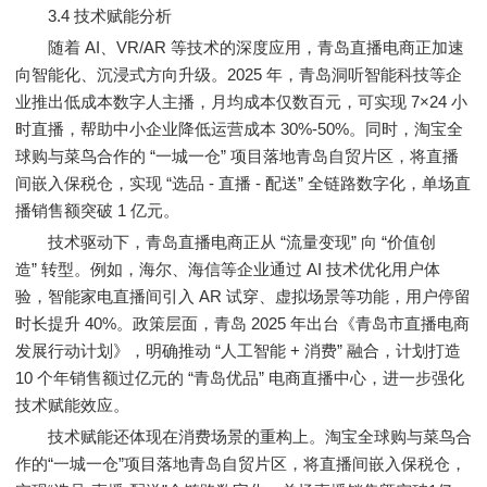
3.4 技术赋能分析
随着 AI、VR/AR 等技术的深度应用，青岛直播电商正加速
向智能化、沉浸式方向升级。2025 年，青岛洞听智能科技等企
业推出低成本数字人主播，月均成本仅数百元，可实现 7×24 小
时直播，帮助中小企业降低运营成本 30%-50%。同时，淘宝全
球购与菜鸟合作的 “一城一仓” 项目落地青岛自贸片区，将直播
间嵌入保税仓，实现 “选品 - 直播 - 配送” 全链路数字化，单场直
播销售额突破 1 亿元。
技术驱动下，青岛直播电商正从 “流量变现” 向 “价值创
造” 转型。例如，海尔、海信等企业通过 AI 技术优化用户体
验，智能家电直播间引入 AR 试穿、虚拟场景等功能，用户停留
时长提升 40%。政策层面，青岛 2025 年出台《青岛市直播电商
发展行动计划》，明确推动 “人工智能 + 消费” 融合，计划打造
10 个年销售额过亿元的 “青岛优品” 电商直播中心，进一步强化
技术赋能效应。
技术赋能还体现在消费场景的重构上。淘宝全球购与菜鸟合
作的“一城一仓”项目落地青岛自贸片区，将直播间嵌入保税仓，