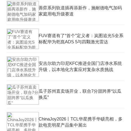
善弈系列轨道插再添新作，施耐德电气加码
家庭用电升级赛道
FUV赛道有了“首个”定义者：岚图追光S全系
标配华为乾崑ADS 5与四颗激光雷达
安吉尔助力印尼KFC推进全国门店净水系统
升级，以本地化方案应对复杂水质挑战
瓜子苏州直卖场开业，联合7分甜跨界“以瓜
换瓜”
ChinaJoy2026丨TCL华星携手华硕亮相，多
款电竞明星产品集中展出