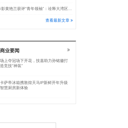
希影黄艳兰获评“青年领袖”：诠释大湾区科创新锐力量
查看最新文章
商业要闻
场上夺冠场下开花，技嘉助力孙铭徽打
造竞技“神装”
卡萨帝冰箱携敦煌天马IP新鲜开年升级
智慧厨房新体验