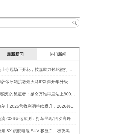
最新新闻
热门新闻
场上夺冠场下开花，技嘉助力孙铭徽打造竞技“神装”
卡萨帝冰箱携敦煌天马IP新鲜开年升级智慧厨房新体验
AI浪潮的见证者：昆仑万维再度站上800亿的3年之路
海尔丨2025营收利润持续攀升，2026共创生态海尔新未来
滴滴2026春运预测：打车呈现“四次高峰” 异地出行上涨45
极氪 8X 旗舰电混 SUV 极昼白、极夜黑官图发布