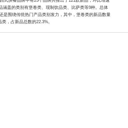
西式快餐品牌中有25个品牌共推出了121款新品，环比增速
品涵盖的类别有堡卷类、现制饮品类、比萨类等9种。总体
要还是围绕传统热门产品类别发力，其中，堡卷类的新品数量
类，占新品总数的22.3%。