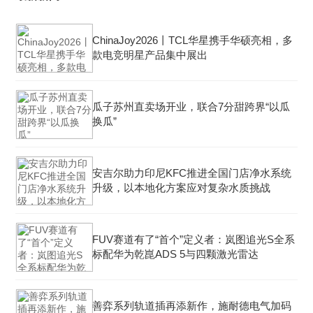
ChinaJoy2026丨TCL华星携手华硕亮相，多
款电竞明星产品集中展出
瓜子苏州直卖场开业，联合7分甜跨界“以瓜
换瓜”
安吉尔助力印尼KFC推进全国门店净水系统
升级，以本地化方案应对复杂水质挑战
FUV赛道有了“首个”定义者：岚图追光S全系
标配华为乾崑ADS 5与四颗激光雷达
善弈系列轨道插再添新作，施耐德电气加码