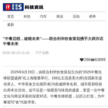
首页
科技
汽车
商业
活动
榜单
最新
“中餐启程，破晓未来”――联合利华饮食策划携手大师共话
中餐未来
2025-06-23 11:42
IT产业网
296
63899
2025年6月19日，由联合利华饮食策划主办的“2025中餐先
锋联盟盛典”在上海隆重举行。166位主流菜系大师(含国家非遗
传承人、中华美食文化领军者)与权威榜单名厨、城市星厨联袂
出席本次活动。这不仅是一场视觉与味觉的盛宴，更是一次中餐
文化与商业革新的深度对话。中餐先锋联盟，以匠心打造，为中
餐谱写“食”代新序章。