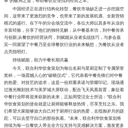
单"的破局之道，帮助餐饮企业找到经营之本。
中国经济正在进行结构化转型，餐饮市场缺乏进一步挖掘空
间，这带来了更激烈的竞争，也带来了新的发展机遇、全新营销
模式的盛行。在下午的分会场交流中，各位大师以其多年从业的
丰富经验，分享了他们的独特见解，从中餐基本功，到中餐传承
与创新;从餐饮的经营诀窍，到赋能从业者实战技巧，与参会嘉
宾一同展望了中餐乃至全球餐饮行业的未来畅想，为餐饮从业者
点亮指明灯。
持续赋能，助力中餐长期共赢
今天，联合利华饮食策划为每位名厨与星厨定制了专属荣誉
奖杯，一场震撼人心的“破晓仪式”，它代表着中餐先锋们对中餐
的热爱、对技艺的追求，这是一份郑重承诺与荣耀印记。现场通
过激光雕刻技术与美罗城大屏联动，配合飞天凤凰装置，象征着
中餐行业即将迎来崭新的未来，正如周莹洁女士所说：“联合利
华饮食策划的使命就是让厨师能够释放热情，尽享烹饪之乐。我
们希望大家能够放大自己对于厨师行业的热爱，去抵御岁月的蹉
跎，可以去坚守自己的那份执着。”未来，联合利华饮食策划将
持续为每一位餐饮人带去全方位支持与灵感解决方案，激发更多