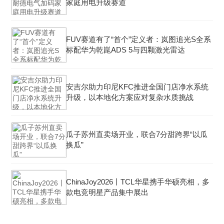
家庭用电升级赛道
FUV赛道有了“首个”定义者：岚图追光S全系
标配华为乾崑ADS 5与四颗激光雷达
安吉尔助力印尼KFC推进全国门店净水系统
升级，以本地化方案应对复杂水质挑战
瓜子苏州直卖场开业，联合7分甜跨界“以瓜
换瓜”
ChinaJoy2026丨TCL华星携手华硕亮相，多
款电竞明星产品集中展出