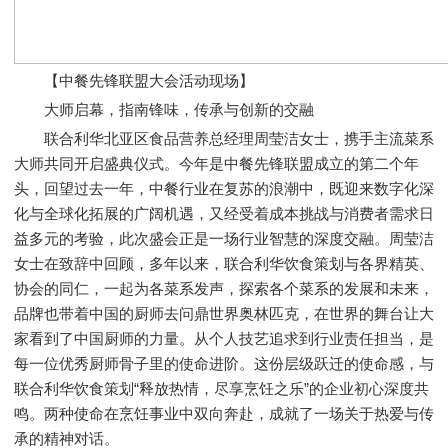
【中餐先锋联盟大会活动现场】
大师启幕，指南锋味，传承与创新的交融
联合利华北亚区食品营养总经理周莹洁女士，携手主流菜系
大师共同开启盛典仪式。今年是中餐先锋联盟成立的第二个年
头，回望过去一年，中餐行业在复苏的浪潮中，既迎来数字化深
化与全球化拓展的广阔机遇，又经受着成本挑战与消费者需求日
益多元的考验，此次盛会正是一场行业智慧的深度交融。周莹洁
女士在致辞中回顾，多年以来，联合利华饮食策划与各界精英、
协会的同仁，一起为各菜系发声，探索各个菜系的发展和未来，
品牌也带着中国的厨师去问鼎世界奥林匹克，在世界的舞台让大
家看到了中国厨师的力量。从个人技艺追求到行业责任担当，是
每一位优秀厨师骨子里的使命进阶。这份层级跃迁的使命感，与
联合利华饮食策划“释放热情，尽享烹饪之乐”的企业初心深度共
鸣。两种使命在烹饪事业中双向奔赴，成就了一场关于热爱与传
承的精神对话。