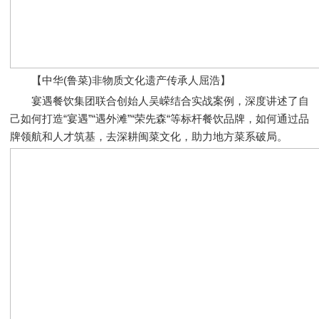
【中华(鲁菜)非物质文化遗产传承人屈浩】
宴遇餐饮集团联合创始人吴嵘结合实战案例，深度讲述了自
己如何打造“宴遇”“遇外滩”“荣先森“等标杆餐饮品牌，如何通过品
牌领航和人才筑基，去深耕闽菜文化，助力地方菜系破局。