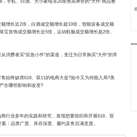
，手机、白酒、大小家电等20余类高单价的“大件”商品整
增长近2倍，白酒成交额增长超10倍，智能设备成交额
，珠宝首饰成交额增长近5倍，运动鞋服成交额增长超2倍。
费者买“应急小件”的渠道，变迁为日常购买“大件”的常
终缺席618、双11的电商大促?如今又为何能入局?美
业产生哪些影响和改变?
行业多年的实践和研究，发现想要组织和开展618、双
要素：品类广度、库存深度、履约及售后满意度。