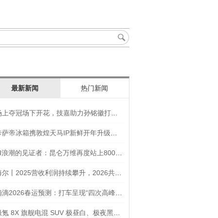
最新新闻
热门新闻
场上夺冠场下开花，技嘉助力孙铭徽打造竞技“神装”
卡萨帝冰箱携敦煌天马IP新鲜开年升级智慧厨房新体验
AI浪潮的见证者：昆仑万维再度站上800亿的3年之路
海尔丨2025营收利润持续攀升，2026共创生态海尔新未来
滴滴2026春运预测：打车呈现“四次高峰” 异地出行上涨45
极氪 8X 旗舰电混 SUV 极昼白、极夜黑官图发布