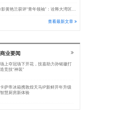
希影黄艳兰获评“青年领袖”：诠释大湾区科创新锐力量
查看最新文章
商业要闻
场上夺冠场下开花，技嘉助力孙铭徽打
造竞技“神装”
卡萨帝冰箱携敦煌天马IP新鲜开年升级
智慧厨房新体验