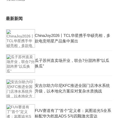
最新新闻
ChinaJoy2026丨TCL华星携手华硕亮相，多
款电竞明星产品集中展出
瓜子苏州直卖场开业，联合7分甜跨界“以瓜
换瓜”
安吉尔助力印尼KFC推进全国门店净水系统
升级，以本地化方案应对复杂水质挑战
FUV赛道有了“首个”定义者：岚图追光S全系
标配华为乾崑ADS 5与四颗激光雷达