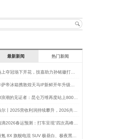
最新新闻
热门新闻
场上夺冠场下开花，技嘉助力孙铭徽打造竞技“神装”
卡萨帝冰箱携敦煌天马IP新鲜开年升级智慧厨房新体验
AI浪潮的见证者：昆仑万维再度站上800亿的3年之路
海尔丨2025营收利润持续攀升，2026共创生态海尔新未来
滴滴2026春运预测：打车呈现“四次高峰” 异地出行上涨45
极氪 8X 旗舰电混 SUV 极昼白、极夜黑官图发布