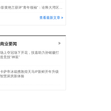
希影黄艳兰获评“青年领袖”：诠释大湾区科创新锐力量
查看最新文章
商业要闻
场上夺冠场下开花，技嘉助力孙铭徽打
造竞技“神装”
卡萨帝冰箱携敦煌天马IP新鲜开年升级
智慧厨房新体验