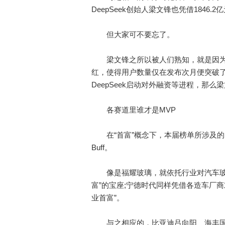
DeepSeek创始人梁文锋也凭借184
但大家可不要忘了。
梁文锋之所以被人们熟知，就是因为De
红，使得用户数量仅在发布次月便突破了1.
DeepSeek启动对外融资等进程，那
各赛道里谁才是MVP
在“首富”概念下，本届榜单所涉及的1
Buff。
像是福耀玻璃，就依托行业对汽车玻璃
富”的宝座;宁德时代同样凭借各造车厂
业首富”。
与之相应的，比亚迪吕向阳、海丰国