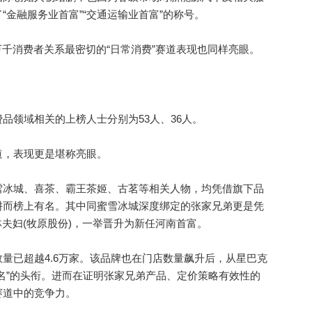
金融服务业首富”“交通运输业首富”的称号。
千消费者关系最密切的“日常消费”赛道表现也同样亮眼。
领域相关的上榜人士分别为53人、36人。
，表现更是堪称亮眼。
冰城、喜茶、霸王茶姬、古茗等相关人物，均凭借旗下品
耕而榜上有名。其中同蜜雪冰城深度绑定的张家兄弟更是凭
英林夫妇(牧原股份)，一举晋升为新任河南首富。
已超越4.6万家。该品牌也在门店数量飙升后，从星巴克
名”的头衔。进而在证明张家兄弟产品、定价策略有效性的
赛道中的竞争力。