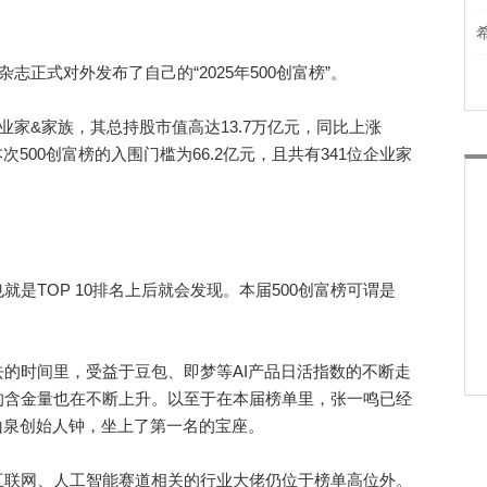
正式对外发布了自己的“2025年500创富榜”。
家&家族，其总持股市值高达13.7万亿元，同比上涨
500创富榜的入围门槛为66.2亿元，且共有341位企业家
TOP 10排名上后就会发现。本届500创富榜可谓是
时间里，受益于豆包、即梦等AI产品日活指数的不断走
的含金量也在不断上升。以至于在本届榜单里，张一鸣已经
夫山泉创始人钟，坐上了第一名的宝座。
联网、人工智能赛道相关的行业大佬仍位于榜单高位外。