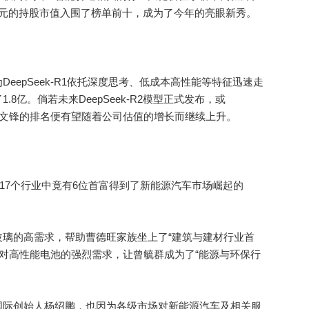
6.2亿元的持股市值入围了榜单前十，成为了今年的亮眼新秀。
epSeek-R1依托深度思考、低成本高性能等特征迅速走
8亿。倘若未来DeepSeek-R2模型正式发布，或
么梁文锋的排名便有望随着公司估值的增长而继续上升。
7个行业中竟有6位首富得到了新能源汽车市场崛起的
的高需求，帮助曹德旺家族坐上了“建筑与建材行业首
商对高性能电池的强烈需求，让曾毓群成为了“能源与环保行
际创始人杨绍鹏，也因为各级市场对新能源汽车及相关服