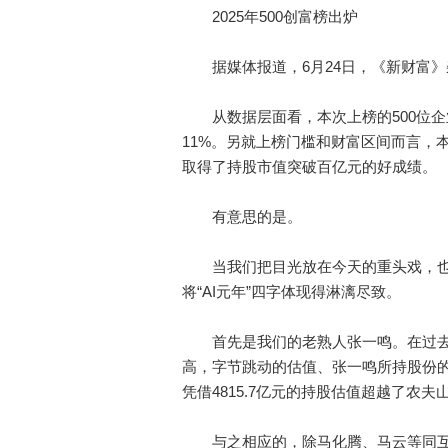
2025年500创富榜出炉
据媒体报道，6月24日，《新财富》杂志
从数据层面看，本次上榜的500位企业
11%。另就上榜门槛和财富区间而言，本次
取得了持股市值突破百亿元的好成绩。
有意思的是。
当我们把目光放在今天的重头戏，也就是
将“AI元年”四字体现得淋漓尽致。
首先是我们的老熟人张一鸣。在过去的
高，字节跳动的估值、张一鸣所持股份
凭借4815.7亿元的持股估值超越了农
与之相应的，除马化腾、马云等同互