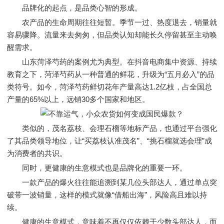
品牌化的起点，是品类心智的形成。
农产品的生命周期往往短暂。季节一过、热度退去，销量就
容易骤降。流量来去匆匆，但品类认知却能长久停留甚至主动唤
醒需求。
山东菏泽芍药的案例尤为典型。在抖音电商集中资源、持续
教育之下，菏泽芍药从一种普通的鲜花，升级为“五月必入”的品
类符号。如今，菏泽芍药鲜切花年产量高达1.2亿枝，占全国总
产量的65%以上，远销30多个国家和地区。
类似的，茂名荔枝、会理石榴等地标产品，也通过平台强化
了其品类领导地位，让“买荔枝认准茂名”、“挑石榴就选会理”成
为消费者的共识。
同时，更健康的生意模式也是品牌化的重要一环。
一款产品的爆火往往能追溯到某几位头部达人，通过单点突
破带一波销量，这样的模式就像“借船出海”，风险高且难以持
续。
健康的生意模式，意味着不再仅仅依赖于少数头部达人，而