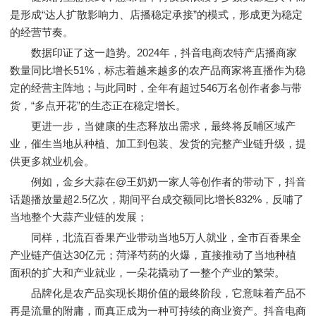
是形成“达人扩散影响力、店播稳定承接”的模式，形成更为稳定
的经营节奏。
数据印证了这一趋势。2024年，抖音电商农特产店播商家
数量同比增长51%，标志着越来越多的农产品商家将直播作为稳
定的经营主阵地；与此同时，全年有超过546万名创作者参与带
货，“多点开花”的生态正在稳定增长。
更进一步，当健康的生态释放出需求，最终将反哺区域产
业，催生当地从种植、加工到包装、发货的完整产业链升级，提
供更多就业机会。
例如，金乡大蒜在@王奶奶一家人等创作者的带动下，抖音
话题播放量超2.5亿次，期间平台成交额同比增长832%，反哺了
当地整个大蒜产业链的发展；
同样，北流百香果产业带动当地5万人就业，全市百香果全
产业链产值达30亿元；菏泽芍药的火爆，直接推动了当地种植
面积的扩大和产业就业，一朵花撬动了一整个产业的繁荣。
品牌化是农产品实现长期价值的最终阶段，它意味着产品不
再是流量的附庸，而真正成为一种可持续的商业资产。抖音电商