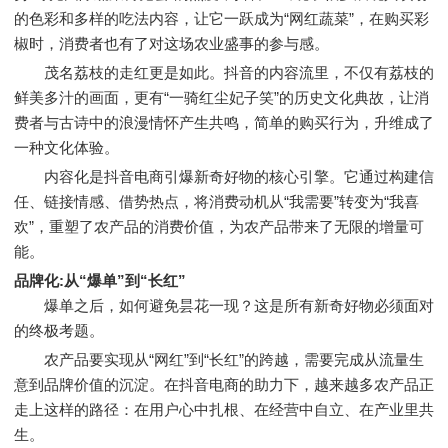
的色彩和多样的吃法内容，让它一跃成为“网红蔬菜”，在购买彩
椒时，消费者也有了对这场农业盛事的参与感。
茂名荔枝的走红更是如此。抖音的内容流里，不仅有荔枝的
鲜美多汁的画面，更有“一骑红尘妃子笑”的历史文化典故，让消
费者与古诗中的浪漫情怀产生共鸣，简单的购买行为，升维成了
一种文化体验。
内容化是抖音电商引爆新奇好物的核心引擎。它通过构建信
任、链接情感、借势热点，将消费动机从“我需要”转变为“我喜
欢”，重塑了农产品的消费价值，为农产品带来了无限的增量可
能。
品牌化:从“爆单”到“长红”
爆单之后，如何避免昙花一现？这是所有新奇好物必须面对
的终极考题。
农产品要实现从“网红”到“长红”的跨越，需要完成从流量生
意到品牌价值的沉淀。在抖音电商的助力下，越来越多农产品正
走上这样的路径：在用户心中扎根、在经营中自立、在产业里共
生。