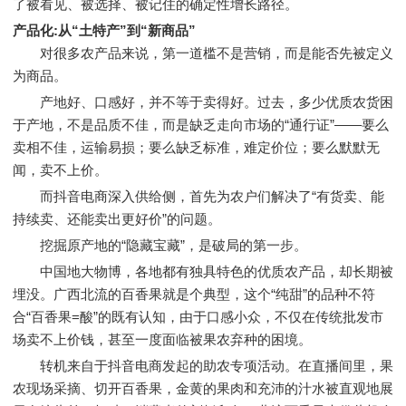
了被看见、被选择、被记住的确定性增长路径。
产品化:从“土特产”到“新商品”
对很多农产品来说，第一道槛不是营销，而是能否先被定义
为商品。
产地好、口感好，并不等于卖得好。过去，多少优质农货困
于产地，不是品质不佳，而是缺乏走向市场的“通行证”——要么
卖相不佳，运输易损；要么缺乏标准，难定价位；要么默默无
闻，卖不上价。
而抖音电商深入供给侧，首先为农户们解决了“有货卖、能
持续卖、还能卖出更好价”的问题。
挖掘原产地的“隐藏宝藏”，是破局的第一步。
中国地大物博，各地都有独具特色的优质农产品，却长期被
埋没。广西北流的百香果就是个典型，这个“纯甜”的品种不符
合“百香果=酸”的既有认知，由于口感小众，不仅在传统批发市
场卖不上价钱，甚至一度面临被果农弃种的困境。
转机来自于抖音电商发起的助农专项活动。在直播间里，果
农现场采摘、切开百香果，金黄的果肉和充沛的汁水被直观地展