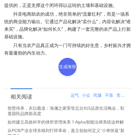
提供的，正是支撑这个闭环得以运转的土壤和基础设施。
抖音电商助农的成功，绝非简单的“流量红利”，而是一场系
统的商业能力输出。它通过产品化解决“卖什么”，内容化解决“谁
来买”，品牌化解决“如何长久”，构建了一套完整的农产品上行新
基础设施。
只有当农产品真正成为一门可持续的好生意，乡村振兴才拥
有最蓬勃的内生动力。
生成海报
运气
小众
民爆
不靠
变成
国
相关阅读
智慧传承，衣以载道：海澜之家荣登总台915品质生活晚会，彰
显国民品牌新高度
如何建立高效科学的律所管理体系？Alpha智能法律系统这样解
从PCB产业全球东移到打样革命，嘉立创如何定义“小单快返”新