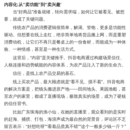
内容化:从“卖功能”到“卖兴趣’
当“好商品”准备就绪，转向需求端，如何让它被看见、被想
要，就成了关键问题。
传统农产品的消费逻辑很简单，解渴、管饱，更多是功能性
驱动。但想要在线上走红，绝非简单地将货品搬上网，而是重塑
消费动机，让它们不再只是餐桌上的一份食材，而能成为一种体
验、一种情感，甚至是一种生活方式。
这背后，“内容”是关键推手。抖音电商通过构建场景信任、
人格连接和趋势赋能的内容体系，为农产品注入了新的生命力。
信任，是线上农产品交易的基石。
线上买农产品，最大顾虑就是“看不见、摸不着”。抖音电商
的解决方案是，把镜头搬进原产地——田间地头、果园渔船，甚
至农户的家里，都成了直播现场，极致真实的场景，成为了硬核
的信任背书。
比如广东珠海的渔小仙，在她的直播里，观众看到的是实时
的赶海、捕捞、打包，海浪声成为最自然的背景音，评论区不乏
留言表示：“好想吃呀”“看着品质真不错”“这个一般多少钱一斤？”