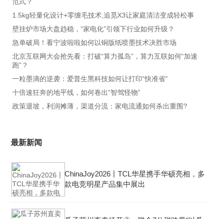
范式？
1.5kg轻量化设计+零缠毛技术,追觅X3让家庭清洁变成轻松事
壁挂炉市场大盘趋稳，“家电化”引领下行业如何升级？
急单破局！看宁波啦啦如何以铜版纸喷墨技术决胜市场
北京互联网大会抢先看：打破“算力孤岛”，算力互联如何“加速
跑”？
一粒墨滴的逆袭：爱普生黑科技如何让打印“快准省”
十倍速狂奔的地平线，如何卷出“智驾怪物”
政策退坡，利润摊薄，渠道分流：家电流通如何杀出重围?
最新新闻
ChinaJoy2026丨TCL华星携手华硕亮相，多
款电竞明星产品集中展出