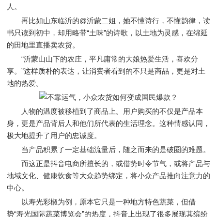
人。
再比如山东临沂的@沂蒙二姐，她不懂诗行，不懂韵律，读
书只读到初中，却用略带“土味”的诗歌，以土地为灵感，在绵延
的田地里直播卖农货。
“沂蒙山山下的农庄，平凡庸常的大娘热爱生活，喜欢分
享。”这样质朴的表达，让消费者看到的不只是商品，更是对土
地的热爱。
人物的温度被移植到了商品上。用户购买的不仅是产品本
身，更是产品背后人和他们所代表的生活理念。这种情感认同，
极大地提升了用户的忠诚度。
当产品积累了一定基础流量后，随之而来的是破圈的难题。
而这正是抖音电商所擅长的，或借势时令节气，或将产品与
地域文化、健康饮食等大众趋势绑定，将小众产品推向注意力的
中心。
以寿光彩椒为例，原本它只是一种地方特色蔬菜，但借
势“寿光国际蔬菜博览会”的热度，抖音上出现了很多展现其缤纷