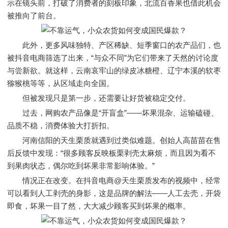
示在镜头前，打破了消费者的刻板印象，北流百香果也借此机会
被推向了前台。
此外，更多风味独特、产区稀缺、短季窗口的农产品们，也
被抖音电商筛选了出来，“与众不同”为它们带来了天然的讨论度
与尝新欲。就这样，云南哀牢山的绿皮冰糖橙、辽宁本溪的软枣
猕猴桃等等，从区域走向全国。
但被发现只是第一步，还需要让好货被稳定交付。
过去，网购农产品像是“开盲盒”——坏果混杂、运输磕碰、
品质不稳，消费体验大打折扣。
河南信阳的天生栗质就遇到过类似难题。创始人高苗苗在售
后反馈中发现：“很多顾客反映板栗剥壳太麻烦，而且因为看不
到果肉状态，偶尔吃到坏果非常影响体验。”
情况正在改变。在抖音电商@天生栗质发布的视频中，经常
可以看到人工剥壳的身影，这是品牌的解法——人工去壳，开袋
即食，坏果一目了然，大大减少顾客买到坏果的概率。