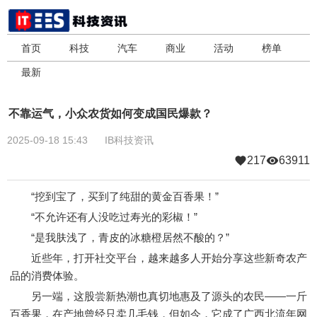
首页
科技
汽车
商业
活动
榜单
最新
不靠运气，小众农货如何变成国民爆款？
2025-09-18 15:43
IB科技资讯
217
63911
“挖到宝了，买到了纯甜的黄金百香果！”
“不允许还有人没吃过寿光的彩椒！”
“是我肤浅了，青皮的冰糖橙居然不酸的？”
近些年，打开社交平台，越来越多人开始分享这些新奇农产
品的消费体验。
另一端，这股尝新热潮也真切地惠及了源头的农民——一斤
百香果，在产地曾经只卖几毛钱，但如今，它成了广西北流年网