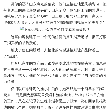
类似的还有山东寿光的菜农，他们直接在地里采摘彩椒，把
带着泥土的果实递到镜头前；山东金乡一位名叫王航的普通人，
用镜头记录下了真实的乡村一日三餐，账号@王奶奶一家人 引
得400万人追更，大量粉丝留言“如何能够吃到视频里的美食？”
这些内容构建了一个个高信任度的原生消费场域，彻底打消
了消费者的品质疑虑。
解决了信任问题后，人格化的情感连接则让产品附着上
了“温度”。
抖音电商里的农产品，很少是冷冰冰地摆在镜头前，而总是
有人在讲述——淳朴的农民、返乡创业的新农人、村干部，甚至
是地方手艺人。他们的身份和故事，成为连接产品与消费者的强
力纽带。
仍旧以广东珠海的渔小仙为例，她不只是一个简单的“海鲜
卖家”，而是因为想要记录父母打渔的生活，辞掉了城市里安稳
的工作，又在这记录的过程中渐渐爱上了赶海，决心回乡扎根海
边的鲜活个体。她的故事，吸引了许多同样勇敢追逐自由生活的