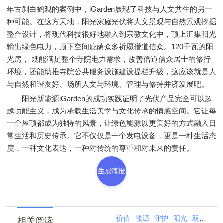
年古刹白鹤观的案例中，iGarden展现了科技与人文共生的另一
种可能。在这方天地，阳光家庭光伏将人文景观与自然景观挖掘
整合设计，将现代科技很好地融入到宗教文化中，顶上汇集阳光
输出绿色电力，顶下空间庇荫众多祈愿僧道信众。120千瓦的阳
光房， 既能满足整个寺院电力需求，改善僧道信众居士的修行
环境，还能助推寺院公共服务设施建设提档升级，这应该就是人
与自然和谐友好、场所人文与环境、管理与修持并济发展吧。
阳光新能源iGarden的成功实践证明了光伏产品完全可以超
越功能主义，成为承载生活美学与文化传承的情感空间。它让每
一个屋顶都成为独特的风景，让绿色能源以更美好的方式融入日
常生活和历史传承。它不仅仅是一个发电设备，更是一种生活态
度，一种文化表达，一种对传统的尊重和对未来的责任。
生成海报
价值
能源
守护
阳光
双重
新
相关阅读