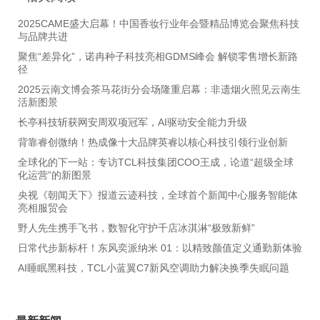
2025CAME盛大启幕！中国香妆行业年会暨精品博览会聚焦科技
与品牌共进
聚焦“差异化”，诺冉种子科技亮相GDMS峰会 解锁零售增长新路
径
2025云南文博会茶马花街分会场隆重启幕：非遗烟火照见云南生
活新图景
长亭科技斩获网安周双项冠军，AI驱动安全能力升级
背靠睿创微纳！热成像十大品牌英睿以核心科技引领行业创新
全球化的下一站：专访TCL科技集团COO王成，论道“超级全球
化运营”的新图景
央视《朝闻天下》报道云迹科技，全球首个新闻中心服务智能体
亮相服贸会
野人先生携手飞书，数智化守护千店冰淇淋“极致新鲜”
日常代步新标杆！东风奕派纳米 01：以精致颜值定义通勤新体验
AI睡眠黑科技，TCL小蓝翼C7新风空调助力解决换季失眠问题