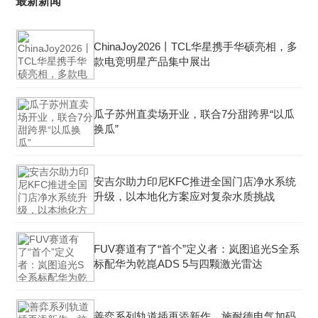
最新新闻
ChinaJoy2026丨TCL华星携手华硕亮相，多
款电竞明星产品集中展出
瓜子苏州直卖场开业，联合7分甜跨界“以瓜
换瓜”
安吉尔助力印尼KFC推进全国门店净水系统
升级，以本地化方案应对复杂水质挑战
FUV赛道有了“首个”定义者：岚图追光S全系
标配华为乾崑ADS 5与四颗激光雷达
善弈系列轨道插再添新作，施耐德电气加码