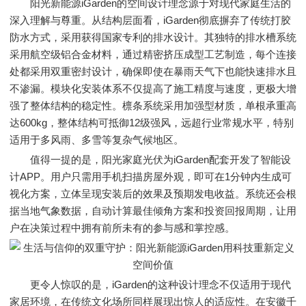
阳光新能源iGarden的空间设计理念源于对现代家庭生活的
深入理解与尊重。从结构层面看，iGarden彻底摒弃了传统打胶
防水方式，采用获得国家专利的排水设计。其独特的排水槽系统
采用航空级铝合金材料，通过精密挤压成型工艺制造，每个连接
处都采用双重密封设计，确保即使在暴雨天气下也能快速排水且
不渗漏。模块化安装体系不仅提高了施工精度与速度，更极大增
强了整体结构的稳定性。檩条系统采用加强型材质，单根承重高
达600kg，整体结构可抵御12级强风，远超行业常规水平，特别
适用于多风雨、多雪等复杂气候地区。
值得一提的是，阳光家庭光伏为iGarden配套开发了智能设
计APP。用户只需用手机扫描房屋外观，即可在1分钟内生成可
视化方案，立体呈现安装后的效果及预期发电收益。系统还会根
据当地气象数据，自动计算最佳倾角方案和投资回报周期，让用
户在决策过程中拥有前所未有的参与感和掌控感。
更令人惊叹的是，iGarden的这种设计理念不仅适用于现代
家居环境，在传统文化场所同样展现出惊人的适应性。在安徽千