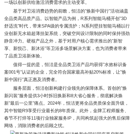
一场以创新供给激活消费需求的主动变革。
基于对卫浴消费趋势的前瞻，恒洁的"焕新中国行"活动涵盖
全品类高品质产品。以智能产品为例，R系列智能马桶开创"3D
舒适洗"时代，带来SPA级的专属洗护；N系列壁挂智能马桶以行
业创新无水箱超薄挂架系统，突破空间设计限制的同时保持强劲
静音冲力。硬核产品之外，基于对用户核心需求推出的"新智
享、新悦己、新沐浴"等卫浴多场景解决方案，也为消费者带来
了品质卫浴新体验。
值得一提的是，恒洁是全品类卫浴产品均获得"水效标识备
案001号"认证的企业，完全符合国家最高补贴20%标准，让"焕
新中国行"真正惠及消费者。
服务层面，恒洁创新构建行业领先的保障体系。首创的"焕
新闪装"服务提供3小时拆旧换新和8大省心服务，彻底解决焕
新"最后一公里"痛点。2024年，恒洁更将全品类质保全面升级，
其中智能R9享受行业最长的8年质保。此外，金牌工程师服务、
春节不打烊等11项行业独家服务IP，共同构筑起强大的售后保障
网络，消除消费者的后顾之忧。