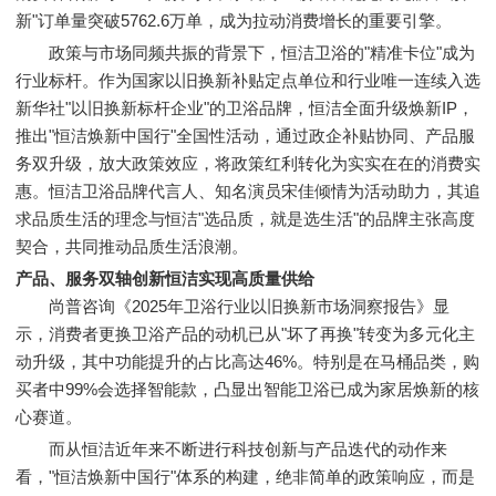
新"订单量突破5762.6万单，成为拉动消费增长的重要引擎。
政策与市场同频共振的背景下，恒洁卫浴的"精准卡位"成为
行业标杆。作为国家以旧换新补贴定点单位和行业唯一连续入选
新华社"以旧换新标杆企业"的卫浴品牌，恒洁全面升级焕新IP，
推出"恒洁焕新中国行"全国性活动，通过政企补贴协同、产品服
务双升级，放大政策效应，将政策红利转化为实实在在的消费实
惠。恒洁卫浴品牌代言人、知名演员宋佳倾情为活动助力，其追
求品质生活的理念与恒洁"选品质，就是选生活"的品牌主张高度
契合，共同推动品质生活浪潮。
产品、服务双轴创新
恒洁实现高质量供给
尚普咨询《2025年卫浴行业以旧换新市场洞察报告》显
示，消费者更换卫浴产品的动机已从"坏了再换"转变为多元化主
动升级，其中功能提升的占比高达46%。特别是在马桶品类，购
买者中99%会选择智能款，凸显出智能卫浴已成为家居焕新的核
心赛道。
而从恒洁近年来不断进行科技创新与产品迭代的动作来
看，"恒洁焕新中国行"体系的构建，绝非简单的政策响应，而是