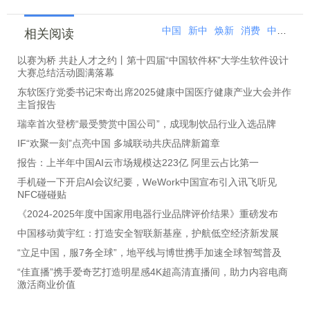
中国
新中
焕新
消费
中国行
相关阅读
以赛为桥 共赴人才之约丨第十四届“中国软件杯”大学生软件设计
大赛总结活动圆满落幕
东软医疗党委书记宋奇出席2025健康中国医疗健康产业大会并作
主旨报告
瑞幸首次登榜“最受赞赏中国公司”，成现制饮品行业入选品牌
IF“欢聚一刻”点亮中国 多城联动共庆品牌新篇章
报告：上半年中国AI云市场规模达223亿 阿里云占比第一
手机碰一下开启AI会议纪要，WeWork中国宣布引入讯飞听见
NFC碰碰贴
《2024-2025年度中国家用电器行业品牌评价结果》重磅发布
中国移动黄宇红：打造安全智联新基座，护航低空经济新发展
“立足中国，服7务全球”，地平线与博世携手加速全球智驾普及
“佳直播”携手爱奇艺打造明星感4K超高清直播间，助力内容电商
激活商业价值