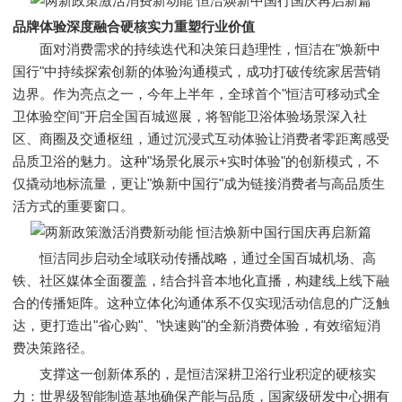
品牌体验深度融合
硬核实力重塑行业价值
面对消费需求的持续迭代和决策日趋理性，恒洁在"焕新中
国行"中持续探索创新的体验沟通模式，成功打破传统家居营销
边界。作为亮点之一，今年上半年，全球首个"恒洁可移动式全
卫体验空间"开启全国百城巡展，将智能卫浴体验场景深入社
区、商圈及交通枢纽，通过沉浸式互动体验让消费者零距离感受
品质卫浴的魅力。这种"场景化展示+实时体验"的创新模式，不
仅撬动地标流量，更让"焕新中国行"成为链接消费者与高品质生
活方式的重要窗口。
恒洁同步启动全域联动传播战略，通过全国百城机场、高
铁、社区媒体全面覆盖，结合抖音本地化直播，构建线上线下融
合的传播矩阵。这种立体化沟通体系不仅实现活动信息的广泛触
达，更打造出"省心购"、"快速购"的全新消费体验，有效缩短消
费决策路径。
支撑这一创新体系的，是恒洁深耕卫浴行业积淀的硬核实
力：世界级智能制造基地确保产能与品质，国家级研发中心拥有