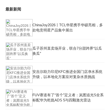
最新新闻
ChinaJoy2026丨TCL华星携手华硕亮相，多
款电竞明星产品集中展出
瓜子苏州直卖场开业，联合7分甜跨界“以瓜
换瓜”
安吉尔助力印尼KFC推进全国门店净水系统
升级，以本地化方案应对复杂水质挑战
FUV赛道有了“首个”定义者：岚图追光S全系
标配华为乾崑ADS 5与四颗激光雷达