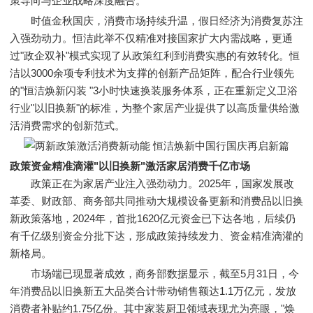
策导向与企业战略深度融合。
时值金秋国庆，消费市场持续升温，假日经济为消费复苏注
入强劲动力。恒洁此举不仅精准对接国家扩大内需战略，更通
过"政企双补"模式实现了从政策红利到消费实惠的有效转化。恒
洁以3000余项专利技术为支撑的创新产品矩阵，配合行业领先
的"恒洁焕新闪装 "3小时快速换装服务体系，正在重新定义卫浴
行业"以旧换新"的标准，为整个家居产业提供了以高质量供给激
活消费需求的创新范式。
政策资金精准滴灌
"以旧换新"激活家居消费千亿市场
政策正在为家居产业注入强劲动力。2025年，国家发展改
革委、财政部、商务部共同推动大规模设备更新和消费品以旧换
新政策落地，2024年，首批1620亿元资金已下达各地，后续仍
有千亿级别资金分批下达，形成政策持续发力、资金精准滴灌的
新格局。
市场端已现显著成效，商务部数据显示，截至5月31日，今
年消费品以旧换新五大品类合计带动销售额达1.1万亿元，发放
消费者补贴约1.75亿份。其中家装厨卫领域表现尤为亮眼，"焕