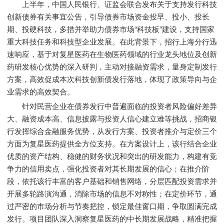
上半年，中国人民银行、证监会联合发布关于支持发行科技
创新债券有关事宜公告，引导债券市场资金投早、投小、投长
期、投硬科技，多措并举助力债券市场“科技板”建设，支持国家
重大科技任务和科技型企业发展。在此背景下，招行上海分行迅
速响应，基于对复星医药在生物医药领域的行业龙头地位及创新
药研发核心优势的深入研判，主动对接融资需求，量身定制发行
方案，高效促成本次科技创新债发行落地，体现了政策导向与企
业需求的高效契合。
针对民营企业在债券发行中普遍面临的投资者风险偏好差异
大、融资成本高、信息披露与投资人信心建立难等挑战，招商银
行发挥综合金融服务优势，从发行方案、投资者推介与定价三个
方面为复星医药提供全方位支持。在方案设计上，该行结合企业
优质的资产结构、稳健的财务状况和突出的研发能力，构建有竞
争力的信用卖点，强化投资者对其长期发展的信心；在推介阶
段，依托该行丰富的客户基础和销售网络，分层匹配投资需求并
开展多轮路演沟通，消除市场的信息不对称性；在定价环节，通
过严密的市场分析与节奏把控，锁定最佳窗口期，争取圆满完成
发行。项目团队深入洞察复星医药的中长期发展战略，精准把握