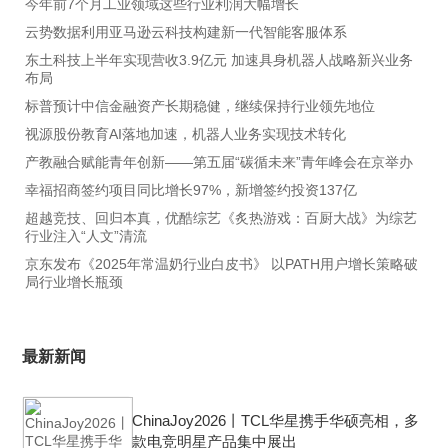
今年前7个月工业领域这些行业利润大幅增长
云势数据利用亚马逊云科技构建新一代智能客服体系
东土科技上半年实现营收3.9亿元 加速具身机器人战略新兴业务
布局
标普预计中信金融资产长期稳健，继续保持行业领先地位
视源股份教育AI落地加速，机器人业务实现技术转化
产教融合赋能青年创新――第五届“碳循未来”青年峰会在京举办
幸福招商签约项目同比增长97%，新增签约投资137亿
超越竞技、回归本真，优酷综艺《炙热游戏：百厨大战》为综艺
行业注入“人文”清流
京东发布《2025年常温奶行业白皮书》 以PATH用户增长策略破
局行业增长瓶颈
最新新闻
ChinaJoy2026丨TCL华星携手华硕亮相，多
款电竞明星产品集中展出