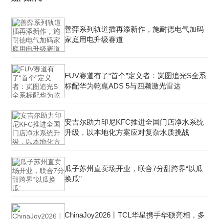
善弈系列轨道插再添新作，施耐德电气加码
家庭用电升级赛道
FUV赛道有了“首个”定义者：岚图追光S全系
标配华为乾崑ADS 5与四颗激光雷达
安吉尔助力印尼KFC推进全国门店净水系统
升级，以本地化方案应对复杂水质挑战
瓜子苏州直卖场开业，联合7分甜跨界“以瓜
换瓜”
ChinaJoy2026丨TCL华星携手华硕亮相，多