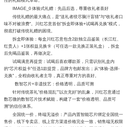
性的礼赠模式革命。
IMAGE_0 体验式礼赠：先品后选，尊重收礼者喜好
传统礼赠的最大痛点，是“送礼者绞尽脑汁盲猜”与“收礼者口
味不对被浪费”。川红芯意首创"拆盒即体验+试喝再兑换"模式，
彻底打破传统礼赠的困境。
拆盒即体验：每盒川红芯意包含2款独立品鉴装（长江红、
红贵人）+1张权益兑换卡（可任选一款兑换正装礼盒），拆盒
后先喝品鉴装，再做决定。
试喝满意再提货：试喝后喜欢哪款茶，只需识别礼盒内
的“芯片权益卡”任选1款提货，品牌方包邮发出；从“体验-选择-
兑换”，全程由收礼者主导，真正尊重对方的喜好。
数智芯片+非遗技艺：价格透明，品质可溯
针对传统茶礼"价格混乱""以次充好"的乱象，川红芯意通过
数芯微的数智芯片技术赋能，构建了一套“价格透明、品质可
溯”的信任体系。
全国统一价，终端无溢价：产品内置智能芯片绑定全国统一
售价，线下专卖店、线上官方渠道价格完全一致，销售端无权限