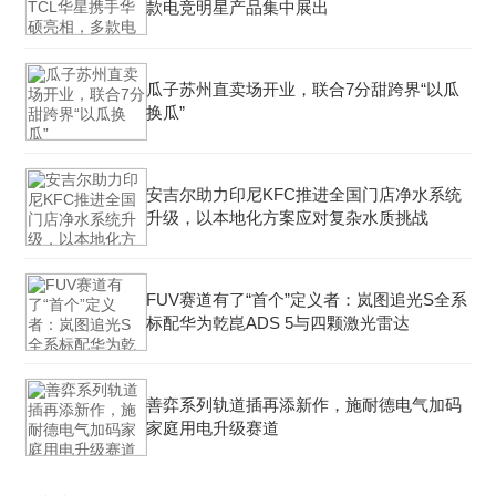
款电竞明星产品集中展出
瓜子苏州直卖场开业，联合7分甜跨界“以瓜
换瓜”
安吉尔助力印尼KFC推进全国门店净水系统
升级，以本地化方案应对复杂水质挑战
FUV赛道有了“首个”定义者：岚图追光S全系
标配华为乾崑ADS 5与四颗激光雷达
善弈系列轨道插再添新作，施耐德电气加码
家庭用电升级赛道