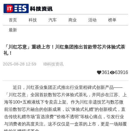
首页
科技
汽车
商业
活动
榜单
最新
「川红芯意」重磅上市！川红集团推出首款带芯片体验式茶
礼！
2025-08-28 12:59
IB科技资讯
361
63916
近日，川红茶业集团正式推出行业里程碑式创新产品——
「川红芯意」全国首款数智芯片体验式茶礼，并同步在江苏、上
海等100+五粮液线下专卖店上架。作为川红非遗技艺与数芯微
前沿数智芯片融合的创新成果，以"体验式礼赠"的创新模式，直
击传统礼赠市场"盲选浪费""价格不透明"等核心痛点，引发行业
与消费者的高度关注。这不仅仅是一盒茶的上市，更是一场颠覆