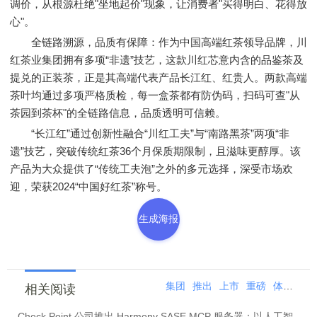
调价，从根源杜绝"坐地起价"现象，让消费者"买得明白、花得放
心"。
全链路溯源，品质有保障：作为中国高端红茶领导品牌，川
红茶业集团拥有多项“非遗”技艺，这款川红芯意内含的品鉴茶及
提兑的正装茶，正是其高端代表产品长江红、红贵人。两款高端
茶叶均通过多项严格质检，每一盒茶都有防伪码，扫码可查"从
茶园到茶杯"的全链路信息，品质透明可信赖。
“长江红”通过创新性融合“川红工夫”与“南路黑茶”两项“非
遗”技艺，突破传统红茶36个月保质期限制，且滋味更醇厚。该
产品为大众提供了“传统工夫泡”之外的多元选择，深受市场欢
迎，荣获2024“中国好红茶”称号。
生成海报
集团
推出
上市
重磅
体验
川
相关阅读
Check Point 公司推出 Harmony SASE MCP 服务器：以人工智