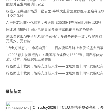
能提升企业网络访问安全
探索人宠共融新场景：星云里·半城大山露营度假区今夏启幕宠物
社交新体验
AI推理芯片商业化提速，云天励飞2025H1营收同比增长 123%
同比激增58%！固达电缆集团多举措赋能销售额逆势增长
腾讯自选股APP适配鸿蒙“全家桶”：多设备体验一致，投资理财
更高效、更智能
“活出好状态，生命花自开” ——百岁密码品牌上市仪式盛大启幕
《2025存力发展报告》：我国存力规模达1680EB，国产存储介
质、芯片、系统实现三级突破
拾级而上十载路，智绘安居新未来——优居集团十周年发展纪实
拾级而上十载路，智绘安居新未来――优居集团十周年发展纪实
最新新闻
ChinaJoy2026丨TCL华星携手华硕亮相，多