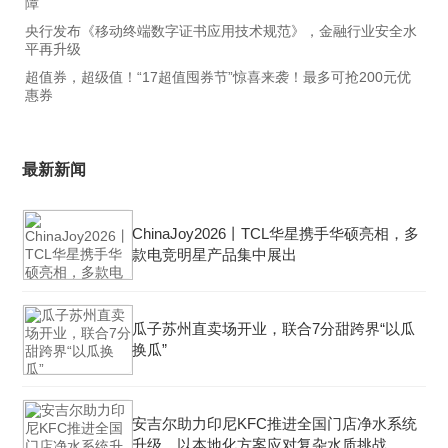
障
央行发布《移动终端数字证书应用技术规范》，金融行业安全水
平再升级
超值券，超级值！“17超值囤券节”惊喜来袭！最多可抢200元优
惠券
最新新闻
ChinaJoy2026丨TCL华星携手华硕亮相，多
款电竞明星产品集中展出
瓜子苏州直卖场开业，联合7分甜跨界“以瓜
换瓜”
安吉尔助力印尼KFC推进全国门店净水系统
升级，以本地化方案应对复杂水质挑战