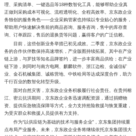
理、采购清单、一键选品等18种数智化工具，能够帮助企业真
正做到采购成本可视化、流程透明化、全程高效率。京东政企业
务独创的服务角色——企业采购管家也持续以专业贴心的服务，
帮助用户快速解决售前的商品咨询、服务咨询，售中的库存查
询、订单跟踪，售后的退换货等问题，赢得客户的广泛信赖。
目前，这些创新业务举措已初见成效。二季度，京东政企业
务的合作伙伴数保持高速增长，产业版图持续拓展。其中在产业
链上游，与罗技等知名品牌签约，进一步丰富商品供给；在产业
链下游，则同时与南方电网、麒麟软件、浙江边检、金诚信矿
业、金石机械集团、诚栋营地、中铁哈局等达成深度合作，助力
千行百业的数智化转型升级。
面对自然灾害，京东政企业务积极履行社会责任。在贵州榕
江、密云抗洪期间，京东政企业务迅速调配资源，通过捐赠物
资、提供应急物流保障等方式，全力支持抢险救援与恢复重建，
为受灾群众和救援人员提供有力支持。
作为“以供应链为基础的技术与服务企业”，京东集团持续重
点布局产业服务。未来，京东政企业务将继续依托京东集团强大