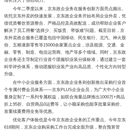
增长注入了强劲动力。
今年二季度以来，京东政企业务在服务创新方面亮点频出。
依托京东外卖的快速发展，京东政企业务开始布局企业外卖，凭
借优质餐饮资源整合、严格品控及高效配送，成功帮助企业客户
解决了员工用餐“选择少、买饭贵、带饭难”问题。截至目前，京
东外卖政企服务已覆盖包括中国移动、民生银行、北汽、神火股
份、五粮液新零售等15000余家重点企业，涉及能源、交通、金
融、零售、制造、电信运营商、地产等多个领域。同时，京东政
企业务还主导制定行业首个团服职业装分级标准，通过建立一套
科学评价体系，推动团服职业装产业向高品质、个性化方向转型
升级。
在中小企业服务方面，京东政企业务则创新推出采购行业首
个专属付费会员体系——京东PLUS企业会员，为广大中小企业
量身定制了一系列专属权益，如联合海量品牌推出1000万+商品
折上95折、自营商品0运费等，让小额采购也能享批量采购价、
首重续重费用全免等优惠。
优化客户体验也是今年京东政企业务的工作重点。今年京东
618期间，京东企业购采购工作台完成全面升级，整合预算管