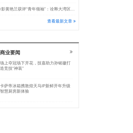
希影黄艳兰获评“青年领袖”：诠释大湾区科创新锐力量
查看最新文章
商业要闻
场上夺冠场下开花，技嘉助力孙铭徽打
造竞技“神装”
卡萨帝冰箱携敦煌天马IP新鲜开年升级
智慧厨房新体验