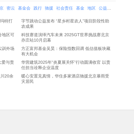
京
密云
基金会
践行
驰援
社会责任
基金
地区
公益
责任
受灾
泡玛特打
字节跳动公益发布 “星乡村星农人”项目阶段性助
农成果
部分地区可
科技赛道演绎汽车未来 2025GT世界挑战赛北京
亦庄站10月启幕
实训外场
方正富邦基金吴昊：保险指数回调 低估值板块藏
有大机会
大爱与责
华营建筑2025年“炎夏展关怀”行动圆满收官 以责
任担当诠释企业温度
川20余
暖心安置见真情，华住多家酒店驰援北京暴雨受
灾居民