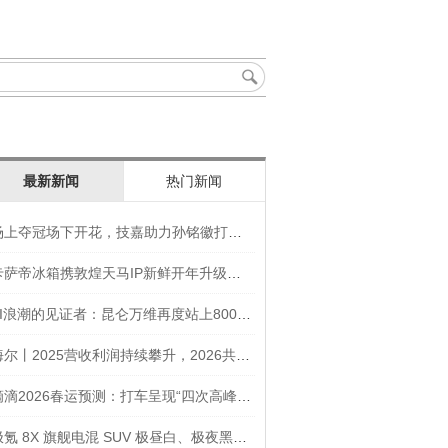
最新新闻
热门新闻
场上夺冠场下开花，技嘉助力孙铭徽打造竞技“神装”
卡萨帝冰箱携敦煌天马IP新鲜开年升级智慧厨房新体验
AI浪潮的见证者：昆仑万维再度站上800亿的3年之路
海尔丨2025营收利润持续攀升，2026共创生态海尔新未来
滴滴2026春运预测：打车呈现“四次高峰” 异地出行上涨45
极氪 8X 旗舰电混 SUV 极昼白、极夜黑官图发布