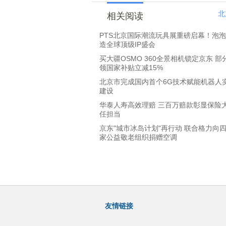
北
相关阅读
PTS北京国际潮流玩具展重磅启幕！泡
造全球顶级IP盛会
买大疆OSMO 360全景相机锁定京东 
领国家补贴立减15%
北京市完成国内首个6G技术赋能机器人
建设
华泰人寿高效理赔 三百万赔款彰显保险
任担当
京东"城市冰岛计划"再行动 联合格力向四
家公益敬老组织捐赠空调
友情链接