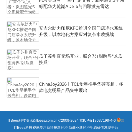
FUV赛道有了“首个”定义者：岚图追光S全系
标配华为乾崑ADS 5与四颗激光雷达
安吉尔助力印尼KFC推进全国门店净水系统
升级，以本地化方案应对复杂水质挑战
瓜子苏州直卖场开业，联合7分甜跨界“以瓜
换瓜”
ChinaJoy2026丨TCL华星携手华硕亮相，多
款电竞明星产品集中展出
ITBees科技资讯&itbees.com.cn ©2009-2024
京ICP备18037198号-6
京
ITBees科技资讯专注新科技新经济 新商业新经济生态价值发现平台