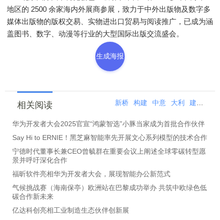
地区的 2500 余家海内外展商参展，致力于中外出版物及数字多
媒体出版物的版权交易、实物进出口贸易与阅读推广，已成为涵
盖图书、数字、动漫等行业的大型国际出版交流盛会。
生成海报
新桥
构建
中意
大利
建中
桥
相关阅读
华为开发者大会2025官宣“鸿蒙智选”小豚当家成为首批合作伙伴
Say Hi to ERNIE！黑芝麻智能率先开展文心系列模型的技术合作
宁德时代董事长兼CEO曾毓群在重要会议上阐述全球零碳转型愿
景并呼吁深化合作
福昕软件亮相华为开发者大会，展现智能办公新范式
气候挑战赛（海南保亭）欧洲站在巴黎成功举办 共筑中欧绿色低
碳合作新未来
亿达科创亮相工业制造生态伙伴创新展