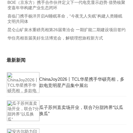
BOE（京东方）携手合作伙伴定义下一代电竞显示趋势 借势核聚
变嘉年华构建产业生态闭环
喜临门携手杨洋开启AI睡眠革命，“今夜无人失眠”构建人类睡眠
文明共同体
昆仑山矿泉水重磅亮相第26届青洽会 一期扩能二期建设项目签约
华住亮相首届美好生活博览会，解锁理想旅程新方式
最新新闻
ChinaJoy2026丨TCL华星携手华硕亮相，多
款电竞明星产品集中展出
瓜子苏州直卖场开业，联合7分甜跨界“以瓜
换瓜”