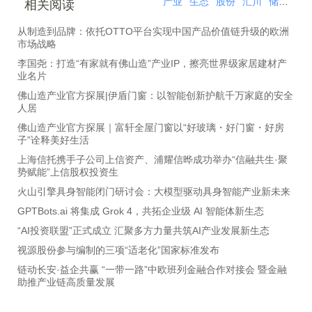
产业
生态
股份
汇川
储能
战
相关阅读
从制造到品牌：依托OTTO平台实现中国产品价值链升级的欧洲
市场战略
李国尧：打造“有家就有佛山造”产业IP，擦亮世界级家居建材产
业名片
佛山造产业官方探展|伊盾门窗：以智能创新护航千万家庭的安全
人居
佛山造产业官方探展｜富轩全屋门窗以“好玻璃・好门窗・好房
子”诠释美好生活
上海信托携手子公司上信资产、浦耀信晔成功举办“信融共生·聚
势赋能”上信股权投资生
火山引擎具身智能闭门研讨会：大模型驱动具身智能产业新未来
GPTBots.ai 将集成 Grok 4，共拓企业级 AI 智能体新生态
“AI投资联盟”正式成立 汇聚多方力量共筑AI产业发展新生态
视源股份参与编制的三项“适老化”国家标准发布
链动长安·益企共赢 “一带一路”中欧班列金融合作对接会 暨金融
助推产业链高质量发展