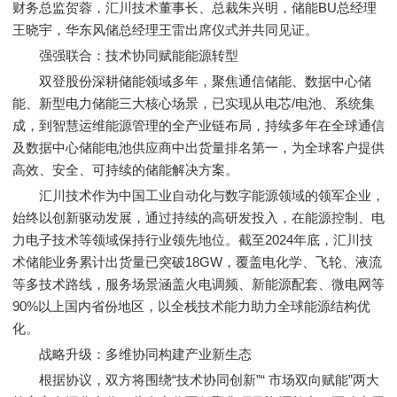
财务总监贺蓉，汇川技术董事长、总裁朱兴明，储能BU总经理
王晓宇，华东风储总经理王雷出席仪式并共同见证。
强强联合：技术协同赋能能源转型
双登股份深耕储能领域多年，聚焦通信储能、数据中心储
能、新型电力储能三大核心场景，已实现从电芯/电池、系统集
成，到智慧运维能源管理的全产业链布局，持续多年在全球通信
及数据中心储能电池供应商中出货量排名第一，为全球客户提供
高效、安全、可持续的储能解决方案。
汇川技术作为中国工业自动化与数字能源领域的领军企业，
始终以创新驱动发展，通过持续的高研发投入，在能源控制、电
力电子技术等领域保持行业领先地位。截至2024年底，汇川技
术储能业务累计出货量已突破18GW，覆盖电化学、飞轮、液流
等多技术路线，服务场景涵盖火电调频、新能源配套、微电网等
90%以上国内省份地区，以全栈技术能力助力全球能源结构优
化。
战略升级：多维协同构建产业新生态
根据协议，双方将围绕“技术协同创新”“ 市场双向赋能”两大