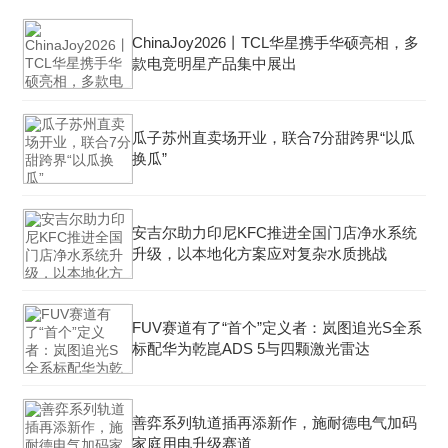
ChinaJoy2026丨TCL华星携手华硕亮相，多
款电竞明星产品集中展出
瓜子苏州直卖场开业，联合7分甜跨界“以瓜
换瓜”
安吉尔助力印尼KFC推进全国门店净水系统
升级，以本地化方案应对复杂水质挑战
FUV赛道有了“首个”定义者：岚图追光S全系
标配华为乾崑ADS 5与四颗激光雷达
善弈系列轨道插再添新作，施耐德电气加码
家庭用电升级赛道