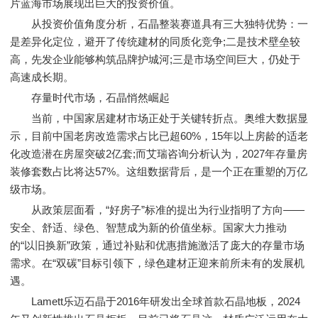
片蓝海市场展现出巨大的投资价值。
从投资价值角度分析，石晶整装赛道具有三大独特优势：一
是差异化定位，避开了传统建材的同质化竞争;二是技术壁垒较
高，先发企业能够构筑品牌护城河;三是市场空间巨大，仍处于
高速成长期。
存量时代市场，石晶悄然崛起
当前，中国家居建材市场正处于关键转折点。奥维大数据显
示，目前中国老房改造需求占比已超60%，15年以上房龄的适老
化改造潜在房屋突破2亿套;而艾瑞咨询分析认为，2027年存量房
装修套数占比将达57%。这组数据背后，是一个正在重塑的万亿
级市场。
从政策层面看，“好房子”标准的提出为行业指明了方向——
安全、舒适、绿色、智慧成为新的价值坐标。国家大力推动
的“以旧换新”政策，通过补贴和优惠措施激活了庞大的存量市场
需求。在“双碳”目标引领下，绿色建材正迎来前所未有的发展机
遇。
Lamett乐迈石晶于2016年研发出全球首款石晶地板，2024