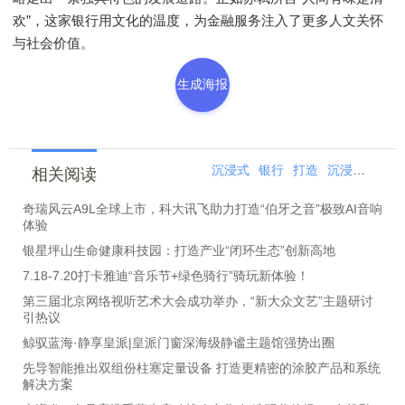
欢”，这家银行用文化的温度，为金融服务注入了更多人文关怀
与社会价值。
生成海报
沉浸式
银行
打造
沉浸
打卡
相关阅读
奇瑞风云A9L全球上市，科大讯飞助力打造“伯牙之音”极致AI音响
体验
银星坪山生命健康科技园：打造产业“闭环生态”创新高地
7.18-7.20打卡雅迪“音乐节+绿色骑行”骑玩新体验！
第三届北京网络视听艺术大会成功举办，“新大众文艺”主题研讨
引热议
鲸驭蓝海·静享皇派|皇派门窗深海级静谧主题馆强势出圈
先导智能推出双组份柱塞定量设备 打造更精密的涂胶产品和系统
解决方案