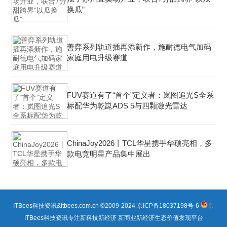
换瓜”
善弈系列轨道插再添新作，施耐德电气加码
家庭用电升级赛道
FUV赛道有了“首个”定义者：岚图追光S全系
标配华为乾崑ADS 5与四颗激光雷达
ChinaJoy2026丨TCL华星携手华硕亮相，多
款电竞明星产品集中展出
ITBees科技资讯&itbees.com.cn ©2009-2024
京ICP备18037198号-6
京
ITBees科技资讯专注新科技新经济 新商业新经济生态价值发现平台