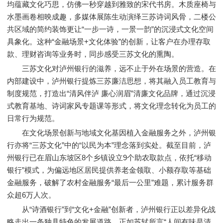
均蕴藏文化巧思，仿佛一秒穿越到雅致的宋代书房。木质座椅与
水墨画卷相映成趣，多媒体展陈生动演绎三苏诗词风骨，二楼公
共区域的简约装饰更让“一步一诗，一景一韵”的沉浸式文化空间
具象化。这种“金融场景+文化体验”的创新，让客户在办理存取
款、理财咨询等业务时，同步感受三苏文化的熏陶。
三苏文化对泸州银行的滋养，远不止于外在场景的营造。在
内部建设中，泸州银行提炼三苏廉洁思想，将其融入员工教育与
制度规范，打造出“清风伴泸 廉心润眉”清廉文化品牌，通过沉浸
式教育基地、诗词家风专题课等形式，将文化理念转化为员工的
日常行为规范。
在文化场景创新与地域文化基因植入金融服务之外，泸州银
行亦将“三苏文化”中的“以民为本”理念落到实处。截至目前，泸
州银行已在眉山东坡区8个乡镇设立9个助农取款点，依托“移动
银行”模式，为偏远地区居民提供养老金领取、小额存取等基础
金融服务，破解了农村金融服务“最后一公里”难题，累计服务群
众超6万人次。
从“诗酒银行”到“文化+金融”创新者，泸州银行正以差异化战
略走出一条独具特色的发展道路。正如苏轼所言“人间有味是清