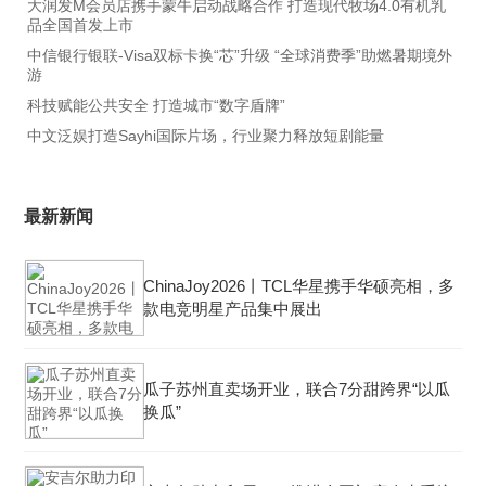
大润发M会员店携手蒙牛启动战略合作 打造现代牧场4.0有机乳
品全国首发上市
中信银行银联-Visa双标卡换“芯”升级 “全球消费季”助燃暑期境外
游
科技赋能公共安全 打造城市“数字盾牌”
中文泛娱打造Sayhi国际片场，行业聚力释放短剧能量
最新新闻
ChinaJoy2026丨TCL华星携手华硕亮相，多
款电竞明星产品集中展出
瓜子苏州直卖场开业，联合7分甜跨界“以瓜
换瓜”