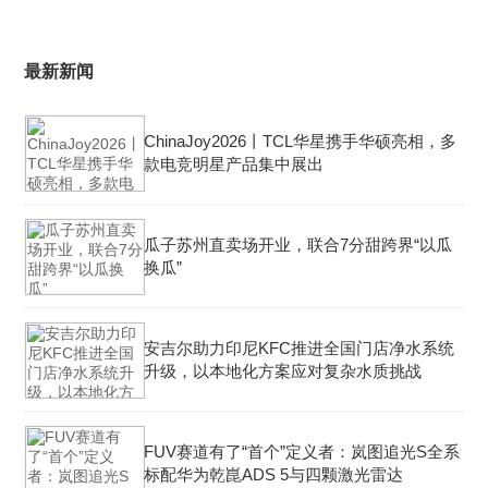
最新新闻
ChinaJoy2026丨TCL华星携手华硕亮相，多
款电竞明星产品集中展出
瓜子苏州直卖场开业，联合7分甜跨界“以瓜
换瓜”
安吉尔助力印尼KFC推进全国门店净水系统
升级，以本地化方案应对复杂水质挑战
FUV赛道有了“首个”定义者：岚图追光S全系
标配华为乾崑ADS 5与四颗激光雷达