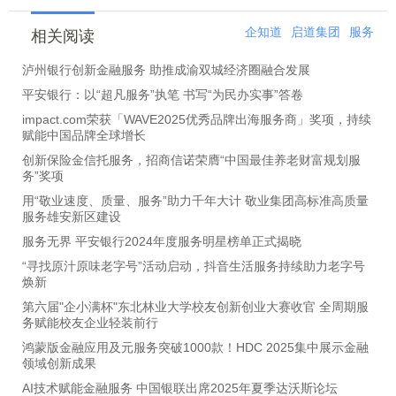
企知道
启道集团
服务
相关阅读
泸州银行创新金融服务 助推成渝双城经济圈融合发展
平安银行：以“超凡服务”执笔 书写“为民办实事”答卷
impact.com荣获「WAVE2025优秀品牌出海服务商」奖项，持续
赋能中国品牌全球增长
创新保险金信托服务，招商信诺荣膺“中国最佳养老财富规划服
务”奖项
用“敬业速度、质量、服务”助力千年大计 敬业集团高标准高质量
服务雄安新区建设
服务无界 平安银行2024年度服务明星榜单正式揭晓
“寻找原汁原味老字号”活动启动，抖音生活服务持续助力老字号
焕新
第六届"企小满杯"东北林业大学校友创新创业大赛收官 全周期服
务赋能校友企业轻装前行
鸿蒙版金融应用及元服务突破1000款！HDC 2025集中展示金融
领域创新成果
AI技术赋能金融服务 中国银联出席2025年夏季达沃斯论坛