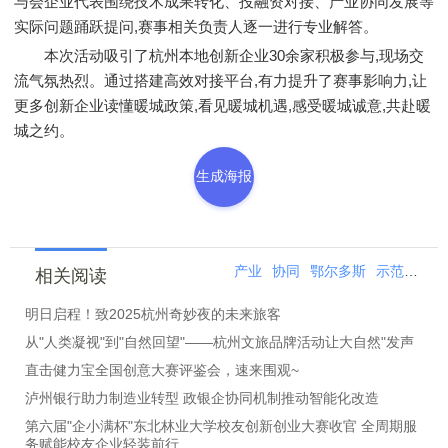
与会企业代表围绕技术成果转化、投融资对接、产业协同发展等
实际问题踊跃提问,赛事相关负责人逐一进行专业解答。
本次活动吸引了杭州本地创新企业30余家积极参与,现场交
流气氛热烈。通过搭建高效对接平台,有力提升了赛事影响力,让
更多创新企业读懂暖城政策,看见暖城机遇,感受暖城诚意,共赴暖
城之约。
生成海报
产业
协同
鄂尔多斯
示范区
尔
相关阅读
明日启程！致2025杭州奇妙夜的未来旅客
从"人类凝视"到"自然回望"——杭州文旅品牌活动让大自然"发声
直击健力宝全国创意大赛评鉴会，速来围观~
泸州银行助力制造业转型 政银企协同机制推动智能化改造
第六届"企小满杯"东北林业大学校友创新创业大赛收官 全周期服
务赋能校友企业轻装前行