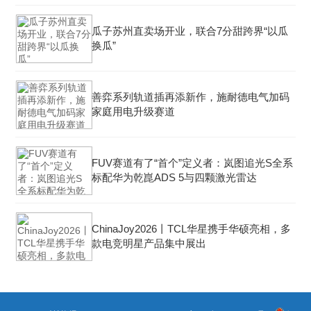
瓜子苏州直卖场开业，联合7分甜跨界“以瓜
换瓜”
善弈系列轨道插再添新作，施耐德电气加码
家庭用电升级赛道
FUV赛道有了“首个”定义者：岚图追光S全系
标配华为乾崑ADS 5与四颗激光雷达
ChinaJoy2026丨TCL华星携手华硕亮相，多
款电竞明星产品集中展出