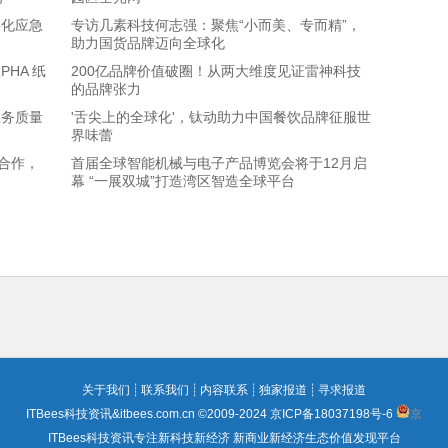
字化应急
专访几素科技何志强：聚焦“小而美、专而精”，
助力国货品牌迈向全球化
HA 纸
200亿品牌价值破圈！从两大维度见证雷神科技
的品牌张力
服务质量
'舌尖上的全球化'，钛动助力中国餐饮品牌征服世
界味蕾
略合作，
首届全球智能机械与电子产品博览会将于12月启
幕 “一展双城”打造湾区智造全球平台
关于我们
┊
联系我们
┊
内容联系
┊
独家报道
┊
寻求报道
ITBees科技资讯&itbees.com.cn ©2009-2024
京ICP备18037198号-6
京
ITBees科技资讯专注新科技新经济 新商业新经济生态价值发现平台