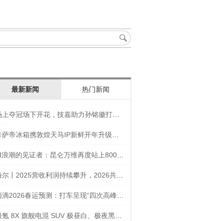
最新新闻
热门新闻
场上夺冠场下开花，技嘉助力孙铭徽打造竞技“神装”
卡萨帝冰箱携敦煌天马IP新鲜开年升级智慧厨房新体验
AI浪潮的见证者：昆仑万维再度站上800亿的3年之路
海尔丨2025营收利润持续攀升，2026共创生态海尔新未来
滴滴2026春运预测：打车呈现“四次高峰” 异地出行上涨45
极氪 8X 旗舰电混 SUV 极昼白、极夜黑官图发布