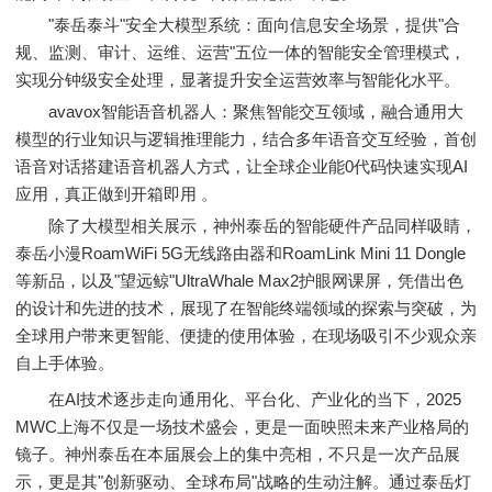
"泰岳泰斗"安全大模型系统：面向信息安全场景，提供"合
规、监测、审计、运维、运营"五位一体的智能安全管理模式，
实现分钟级安全处理，显著提升安全运营效率与智能化水平。
avavox智能语音机器人：聚焦智能交互领域，融合通用大
模型的行业知识与逻辑推理能力，结合多年语音交互经验，首创
语音对话搭建语音机器人方式，让全球企业能0代码快速实现AI
应用，真正做到开箱即用 。
除了大模型相关展示，神州泰岳的智能硬件产品同样吸睛，
泰岳小漫RoamWiFi 5G无线路由器和RoamLink Mini 11 Dongle
等新品，以及"望远鲸"UltraWhale Max2护眼网课屏，凭借出色
的设计和先进的技术，展现了在智能终端领域的探索与突破，为
全球用户带来更智能、便捷的使用体验，在现场吸引不少观众亲
自上手体验。
在AI技术逐步走向通用化、平台化、产业化的当下，2025
MWC上海不仅是一场技术盛会，更是一面映照未来产业格局的
镜子。神州泰岳在本届展会上的集中亮相，不只是一次产品展
示，更是其"创新驱动、全球布局"战略的生动注解。通过泰岳灯