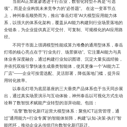
当前AI正加速渗透进千行百业，数智化转型不再是"可选
项"，而是企业构筑未来竞争力的"必答题"。 在这一变革节点
上，神州泰岳顺势而为，推出"泰岳灯塔"AI大模型应用能力体
系，以强大的体系化架构，覆盖从AI能力构建到行业场景落地的
全链条，为企业提供真正可交付、可复制、可规模化的AI应用路
径。
不同于市面上强调模型性能或算力堆叠的通用型体系，泰岳
灯塔的核心亮点在于"行业先行、场景驱动"。它注重AI能力与具
体业务深度融合，通过构建行业知识图谱、沉淀大量实战经验，
并依托双核引擎快速生成垂类智能体，使其更像一个"AI能力工
厂店"——企业可按需选配、灵活部署，降低落地门槛，提升应
用转化效率。
以泰岳灯塔为底层基座的三大垂类产品体系也于当天同步展
出，通过真实场景演示与互动体验，神州泰岳以可视化方式生动
诠释了数智技术赋能产业转型的澎湃动能。包括：
"岳擎"数智化新IT运营大模型体系：聚焦ICT运营管理，通
过"通用能力+行业专属"的智能体矩阵，构建"认知-决策-执行"智
能闭环，推动企业从传统IT向数智化新IT跃迁。