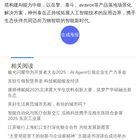
塔构建AI能力中枢，以岳擎、泰斗、avavox等产品落地场景化
解决方案，神州泰岳正持续拓展人工智能技术的应用边界，携手
生态伙伴共同迈向万物智联的智能新时代。
生成海报
相关阅读
极光闪耀华为开发者大会2025：AI Agent引领企业生产力革命
东软引领智慧养老 科技赋能银发经济
康师傅赋能2025京津冀大学生饮料创新大赛，筑梦产学研融合新
生态
美好生活典范城市亮相，有你的城市吗？
智能自动化与医疗创新交汇 泓格科技携手泓格生医联合参展
2025 东京工业展
江苏银行上海虹口支行深化银企合作 共绘发展新图景
“大变局背景下的创新与企业家精神” 主题读书演讲会成功举办