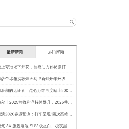
最新新闻
热门新闻
场上夺冠场下开花，技嘉助力孙铭徽打造竞技“神装”
卡萨帝冰箱携敦煌天马IP新鲜开年升级智慧厨房新体验
AI浪潮的见证者：昆仑万维再度站上800亿的3年之路
海尔丨2025营收利润持续攀升，2026共创生态海尔新未来
滴滴2026春运预测：打车呈现“四次高峰” 异地出行上涨45
极氪 8X 旗舰电混 SUV 极昼白、极夜黑官图发布