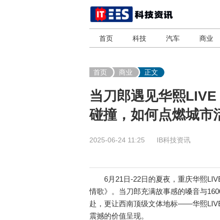
首页
科技
汽车
商业
首页
商业
正文
当刀郎遇见华熙LIV
碰撞，如何点燃城市
2025-06-24 11:25
IB科技资讯
6月21日-22日的夏夜，重庆华熙LI
情歌》。当刀郎充满故事感的嗓音与16
赴，更让西南顶级文体地标——华熙LI
震撼的价值呈现。