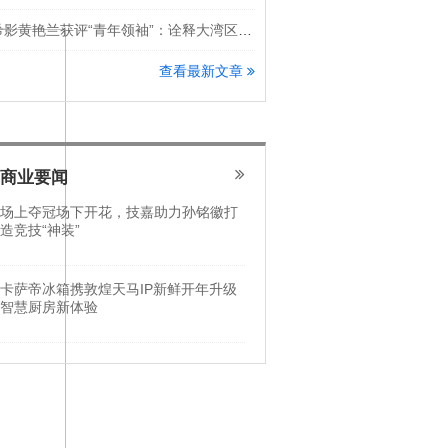
希影黄艳兰获评“青年领袖”：诠释大湾区科创新锐力量
查看最新文章
商业要闻
场上夺冠场下开花，技嘉助力孙铭徽打
造竞技“神装”
卡萨帝冰箱携敦煌天马IP新鲜开年升级
智慧厨房新体验