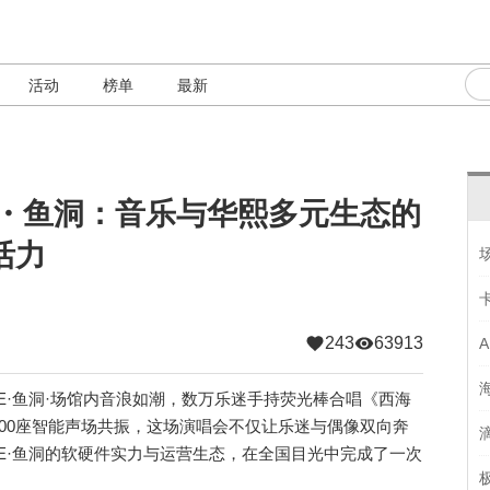
活动
榜单
最新
E・鱼洞：音乐与华熙多元生态的
活力
243
63913
VE·鱼洞·场馆内音浪如潮，数万乐迷手持荧光棒合唱《西海
000座智能声场共振，这场演唱会不仅让乐迷与偶像双向奔
VE·鱼洞的软硬件实力与运营生态，在全国目光中完成了一次