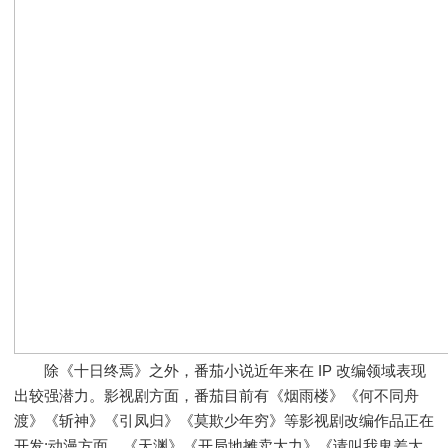
除《十日终焉》之外，番茄小说近年来在 IP 改编领域表现
出较强潜力。影视剧方面，番茄目前有《烟雨楼》《何不同舟
渡》《斩神》《引凤归》《莫欺少年穷》等影视剧改编作品正在
开发;动漫方面，《天渊》《开局地摊卖大力》《请叫我鬼差大