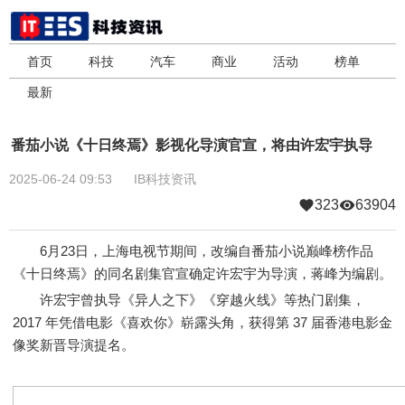
首页
科技
汽车
商业
活动
榜单
最新
番茄小说《十日终焉》影视化导演官宣，将由许宏宇执导
2025-06-24 09:53
IB科技资讯
323
63904
6月23日，上海电视节期间，改编自番茄小说巅峰榜作品
《十日终焉》的同名剧集官宣确定许宏宇为导演，蒋峰为编剧。
许宏宇曾执导《异人之下》《穿越火线》等热门剧集，
2017 年凭借电影《喜欢你》崭露头角，获得第 37 届香港电影金
像奖新晋导演提名。