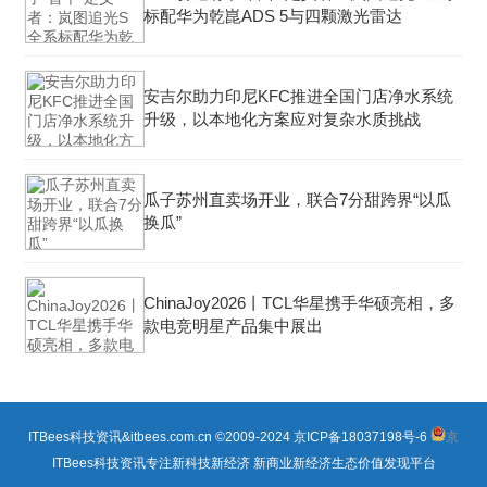
标配华为乾崑ADS 5与四颗激光雷达
安吉尔助力印尼KFC推进全国门店净水系统
升级，以本地化方案应对复杂水质挑战
瓜子苏州直卖场开业，联合7分甜跨界“以瓜
换瓜”
ChinaJoy2026丨TCL华星携手华硕亮相，多
款电竞明星产品集中展出
ITBees科技资讯&itbees.com.cn ©2009-2024
京ICP备18037198号-6
京
ITBees科技资讯专注新科技新经济 新商业新经济生态价值发现平台