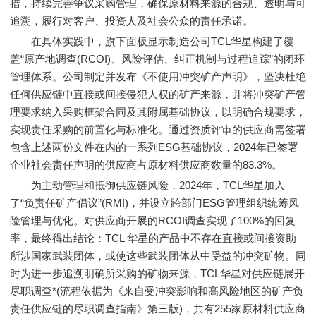
措，持续完善争议采购管理，确保原材料来源的合规、透明与可
追溯，履行对客户、投资人及社会公众的责任承诺。
在具体实践中，旗下面板显示制造公司TCL华星构建了覆
盖“原产地调查(RCOI)、风险评估、纠正机制与过程追踪”的闭环
管理体系。公司制定并发布《不使用冲突矿产声明》，坚决杜绝
任何供应链中直接或间接侵犯人权的矿产来源，并将冲突矿产管
理要求纳入采购框架合同及其附属基础协议，以明确合规要求，
实现责任采购的前置化与标准化。通过资质评审的供应商需签署
包含上述两份文件在内的一系列ESG基础协议，2024年已签署
企业社会责任声明的供应商占原材料供应商数量的83.3%。
为主动管理和抵御供应链风险，2024年，TCL华星加入
了“负责任矿产倡议”(RMI)，并设立跨部门ESG管理组织统筹风
险管理与优化。对供应商开展的RCOI调查实现了100%的回复
率，最终得出结论：TCL 华星的产品中不存在直接或间接资助
所涉国家武装团体，或使这些武装团体从中受益的冲突矿物。同
时为进一步追溯明确所采购的矿物来源，TCL华星对供应链展开
尽职调查*(流程依据为《来自受冲突影响和高风险地区的矿产负
责任供应链的尽职调查指南》第三版)，共有255家原材料供应商