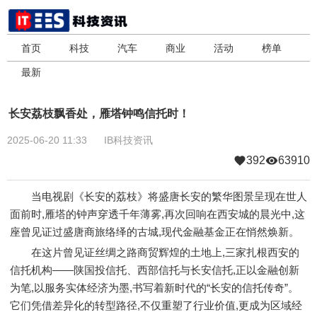
首页
科技
汽车
商业
活动
榜单
最新
长安荔枝飘香处，雁塔钟鸣信托时！
2025-06-20 11:33
IB科技资讯
392
63910
当电视剧《长安的荔枝》将盛唐长安的繁华图景呈现在世人
面前时,雁塔的钟声穿透千年薄雾,再次回响在西安城的晨光中,这
座曾见证过盛唐商旅络绎的古城,现代金融基金正在悄然焕新。
在这片曾见证丝绸之路商贸辉煌的土地上,三家扎根西安的
信托机构——陕国投信托、西部信托与长安信托,正以金融创新
为笔,以服务实体经济为墨,书写着新时代的“长安的信托传奇”。
它们凭借差异化的转型路径,不仅重塑了行业价值,更成为区域经