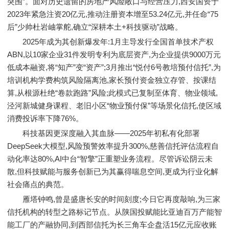
突围”。面对历史遗留的房地产风险敞口与经营压力,西安国资于
2023年紧急注资20亿元,推动注册资本增至53.24亿元,并任命“75
后”少帅杜岩岫掌舵,确立“深耕本土+科技驱动”战略。
2025年成为其创新爆发年:1月主导发行全国首单技术产权
ABN,以10家企业31件发明专利为底层资产,为企业提供9000万元
低成本融资,将“知产”变“资产”;3月推出“悦付6号教培预付信托”,为
培训机构学费构筑风险隔离池,家长预付资金独立存管、按课结
算,从根源杜绝“卷款跑路”风险;此模式已复制至体育、物业领域,
泾河新城健身课程、老旧小区“物业预付保”等场景化信托,使区域
消费投诉率下降76%。
科技基因更深度融入其血脉——2025年初私有化部署
DeepSeek大模型,风险预警效率提升300%,慈善信托评估流程自
动化率达80%,AI中台“智擎”正重塑业务流程。尽管诉讼阴云未
散,但科技赋能与服务创新已为其赢得喘息空间,更成为行业化解
社会痛点的典范。
雁塔钟鸣,曾是盛唐长安的时间刻度;今日它再度敲响,为三家
信托机构的转型之路标记节点。从陕国投赋能比亚迪百万产能智
能工厂的产融协同,到西部信托为长三角车企盘活15亿元应收账