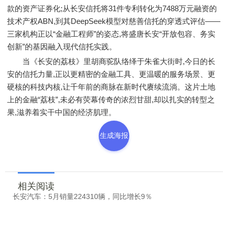
款的资产证券化;从长安信托将31件专利转化为7488万元融资的
技术产权ABN,到其DeepSeek模型对慈善信托的穿透式评估——
三家机构正以“金融工程师”的姿态,将盛唐长安“开放包容、务实
创新”的基因融入现代信托实践。
当《长安的荔枝》里胡商驼队络绎于朱雀大街时,今日的长
安的信托力量,正以更精密的金融工具、更温暖的服务场景、更
硬核的科技内核,让千年前的商脉在新时代赓续流淌。这片土地
上的金融“荔枝”,未必有荧幕传奇的浓烈甘甜,却以扎实的转型之
果,滋养着实干中国的经济肌理。
生成海报
相关阅读
长安汽车：5月销量224310辆，同比增长9％