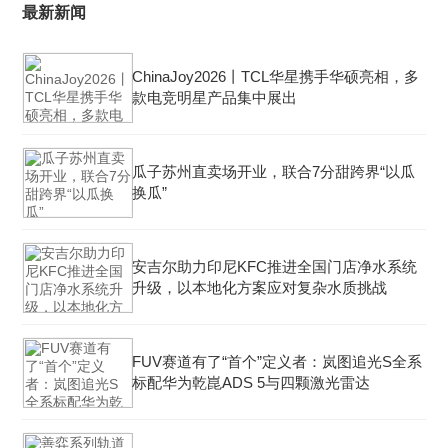
最新新闻
ChinaJoy2026丨TCL华星携手华硕亮相，多
款电竞明星产品集中展出
瓜子苏州直卖场开业，联合7分甜跨界“以瓜
换瓜”
安吉尔助力印尼KFC推进全国门店净水系统
升级，以本地化方案应对复杂水质挑战
FUV赛道有了“首个”定义者：岚图追光S全系
标配华为乾崑ADS 5与四颗激光雷达