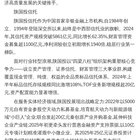
济高质量发展的关键推手。
陕国投信托
陕国投信托作为中国首家非银金融上市机构,自1984年创
立、1994年登陆深交所以来,始终是中西部信托业的旗帜。2024
年,其信托资产规模突破5861亿元,同比增长62.35%,财富管理资
金募集超1100亿元,净利润较创立初期增长1940倍,稳居行业第一
梯队。
面对行业转型浪潮,陕国投以“四梁八柱”组织架构重塑核心竞
争力——设立资产管理、证券信托、财富管理三大事业群,构建
覆盖现金管理、纯债、权益的全品类标品信托体系。2024年上
半年标品信托存续规模同比激增108%,TOF业务新增规模超20亿
元,资产配置能力显著增强。
在服务实体经济领域,陕国投展现出战略定力:2022年以5000
万元自有资金参股空天动力私募基金,培育航天动力与新能源领
域“小巨人”企业;联合发起20亿元秦创原产业并购基金,延伸科技
企业产业链;2025年初更牵头发行普惠金融资产支持票据,以10亿
元专项计划精准灌溉中小微企业。其2025年25亿元证券投资计