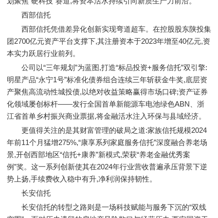
划聚焦“硬科技”赛道,将资本活水持续引向新质生产力前沿。
西部信托
西部信托凭借差异化创新实现弯道超车。在控股股东陕投集
团2700亿元资产平台支撑下,其注册资本于2023年增至40亿元,资
本实力跃居行业前列。
公司以“三年规划”为蓝图,打造“标品投资+服务信托”双引擎:
明星产品“永宁1号”标准化债券组合连续三年斩获金牛奖,底层资
产聚焦高流动性城投债,以绝对收益策略赢得市场口碑;资产证券
化领域屡创标杆——发行全国首单新能源车电池绿色ABN、浙
江省首单乡村振兴商业票据,将金融活水注入环保与县域经济。
更值得关注的是其财富管理的破局之道:家族信托规模2024
年前11个月猛增275%,“康享系列家庭服务信托”深度融合养老场
景,开创西部地区“信托+康养”新模式,荣获“养老金融优秀案
例”奖。这一系列创新使其在2024年行业营收普遍承压背景下逆
势上扬,手续费收入稳中有升,净利润保持韧性。
长安信托
长安信托的转型之路则是一场科技赋能与服务下沉的“双线