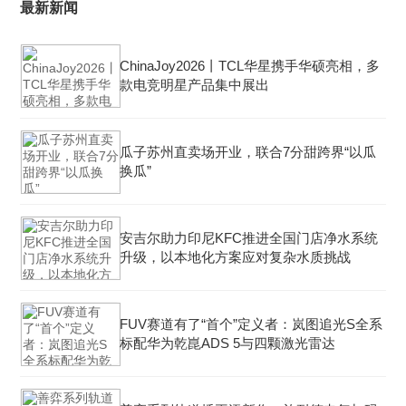
最新新闻
ChinaJoy2026丨TCL华星携手华硕亮相，多
款电竞明星产品集中展出
瓜子苏州直卖场开业，联合7分甜跨界“以瓜
换瓜”
安吉尔助力印尼KFC推进全国门店净水系统
升级，以本地化方案应对复杂水质挑战
FUV赛道有了“首个”定义者：岚图追光S全系
标配华为乾崑ADS 5与四颗激光雷达