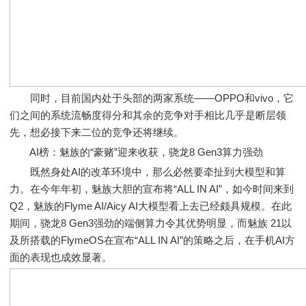
同时，目前国内处于头部的两家系统——OPPO和vivo，它
们之间的系统流畅度得分和其余的竞争对手相比几乎是断层领
先，想必接下来二位的竞争还将继续。
AI榜：魅族的“豪赌”迎来收获，骁龙8 Gen3算力强劲
既然身处AI的改革环境中，那么必然要牵扯到大模型和算
力。在今年年初，魅族大胆的宣布将“ALL IN AI”，如今时间来到
Q2，魅族的Flyme AI/Aicy AI大模型看上去已经颇具规模。在此
期间，骁龙8 Gen3强劲的端侧算力令其优势明显，而魅族 21以
及所搭载的FlymeOS在宣布“ALL IN AI”的策略之后，在手机AI方
面的表现也成效显著。