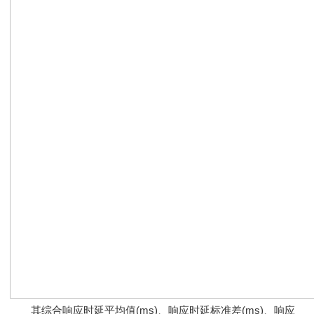
其综合响应时延平均值(ms)、响应时延标准差(ms)、响应