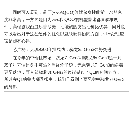
同时可以看到，蓝厂(vivo/iQOO)终端跻身性能前十名的密
度非常高，一方面是因为vivo和iQOO的机型普遍都喜欢堆硬
件，高端旗舰凸显尽善尽美，性能旗舰突出性价比优异，同时也
可以看出对于这些硬件的优化以及软硬件协同方面，vivo处理应
该是颇有心得。
芯片榜：天玑9300守擂成功，骁龙8s Gen3强势突进
在今年的中端机市场，骁龙7+Gen3和骁龙8s Gen3这一对
双子星可谓是炙手可热的当红炸子鸡，无奈骁龙7+Gen3的终端
更早落地，而首部骁龙8s Gen3的终端错过了Q1的时间节点，
所以在Q1的鲁大师季报中，我们只看到了两兄弟中骁龙7+Gen3
的身影。