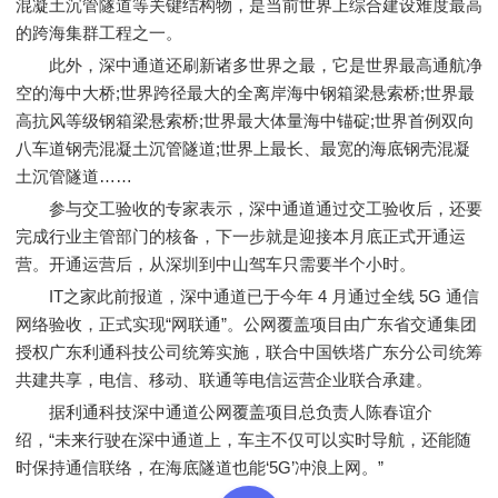
混凝土沉管隧道等关键结构物，是当前世界上综合建设难度最高
的跨海集群工程之一。
此外，深中通道还刷新诸多世界之最，它是世界最高通航净
空的海中大桥;世界跨径最大的全离岸海中钢箱梁悬索桥;世界最
高抗风等级钢箱梁悬索桥;世界最大体量海中锚碇;世界首例双向
八车道钢壳混凝土沉管隧道;世界上最长、最宽的海底钢壳混凝
土沉管隧道……
参与交工验收的专家表示，深中通道通过交工验收后，还要
完成行业主管部门的核备，下一步就是迎接本月底正式开通运
营。开通运营后，从深圳到中山驾车只需要半个小时。
IT之家此前报道，深中通道已于今年 4 月通过全线 5G 通信
网络验收，正式实现“网联通”。公网覆盖项目由广东省交通集团
授权广东利通科技公司统筹实施，联合中国铁塔广东分公司统筹
共建共享，电信、移动、联通等电信运营企业联合承建。
据利通科技深中通道公网覆盖项目总负责人陈春谊介
绍，“未来行驶在深中通道上，车主不仅可以实时导航，还能随
时保持通信联络，在海底隧道也能‘5G’冲浪上网。”