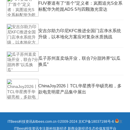
FUV赛道有了“首个”定义者：岚图追光S全系
标配华为乾崑ADS 5与四颗激光雷达
安吉尔助力印尼KFC推进全国门店净水系统
升级，以本地化方案应对复杂水质挑战
瓜子苏州直卖场开业，联合7分甜跨界“以瓜
换瓜”
ChinaJoy2026丨TCL华星携手华硕亮相，多
款电竞明星产品集中展出
ITBees科技资讯&itbees.com.cn ©2009-2024
京ICP备18037198号-6
京
ITBees科技资讯专注新科技新经济 新商业新经济生态价值发现平台