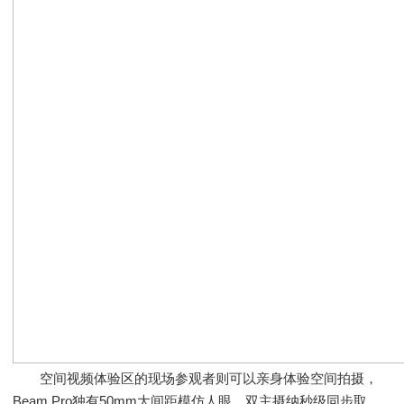
空间视频体验区的现场参观者则可以亲身体验空间拍摄，
Beam Pro独有50mm大间距模仿人眼，双主摄纳秒级同步取