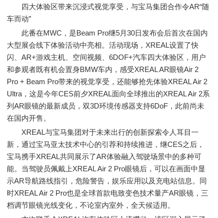
四大体验区带来沉浸式视觉享受，与宝马集团合作令AR“随
车而动”
此番在MWC，是Beam Pro继5月30日发布会后首次在国内
大型展会线下体验活动中亮相。活动现场，XREAL设置了快
闪、AR+游戏主机、空间视频、6DOF+汽车四大体验区，用户
和参观者既有机会置身BMW车内，感受XREAL AR眼镜Air 2
Pro + Beam Pro带来的视觉享受，还能够抢先体验XREAL Air 2
Ultra，这是今年CES前夕XREAL面向全球推出的XREAL Air 2系
列AR眼镜的最新成员，双3D环境传感器支持6DoF，此前尚未
在国内开售。
XREAL与宝马集团对于未来出行的创新探索令人耳目一
新，通过宝马亚太技术中心的引荐和持续推进，继CES之后，
宝马携手XREAL共同展示了AR体验融入驾驶场景中的多种可
能。当驾驶员佩戴上XREAL Air 2 Pro眼镜后，可以在画面中显
示AR导航路线指引，危险警告，娱乐应用以及充电站信息。同
时XREAL Air 2 Pro也是全球首款电致变色技术量产AR眼镜，三
档调节眼镜光线变化，不论室内室外，全天候适用。