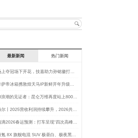
最新新闻
热门新闻
场上夺冠场下开花，技嘉助力孙铭徽打造竞技“神装”
卡萨帝冰箱携敦煌天马IP新鲜开年升级智慧厨房新体验
AI浪潮的见证者：昆仑万维再度站上800亿的3年之路
海尔丨2025营收利润持续攀升，2026共创生态海尔新未来
滴滴2026春运预测：打车呈现“四次高峰” 异地出行上涨45
极氪 8X 旗舰电混 SUV 极昼白、极夜黑官图发布