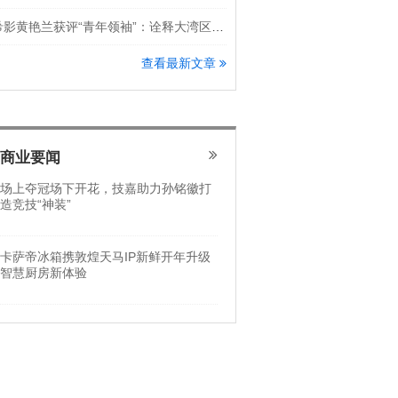
希影黄艳兰获评“青年领袖”：诠释大湾区科创新锐力量
查看最新文章
商业要闻
场上夺冠场下开花，技嘉助力孙铭徽打
造竞技“神装”
卡萨帝冰箱携敦煌天马IP新鲜开年升级
智慧厨房新体验