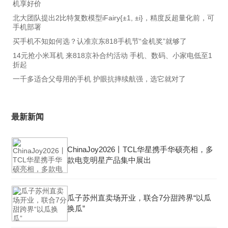
机享好价
北大团队提出2比特复数模型iFairy{±1, ±i}，精度反超量化前，可
手机部署
买手机不知如何选？认准京东818手机节“金机奖”就够了
14元抢小米耳机 来818京补合约活动 手机、数码、小家电低至1
折起
一千多适合父母用的手机 护眼抗摔续航强，选它就对了
最新新闻
ChinaJoy2026丨TCL华星携手华硕亮相，多
款电竞明星产品集中展出
瓜子苏州直卖场开业，联合7分甜跨界“以瓜
换瓜”