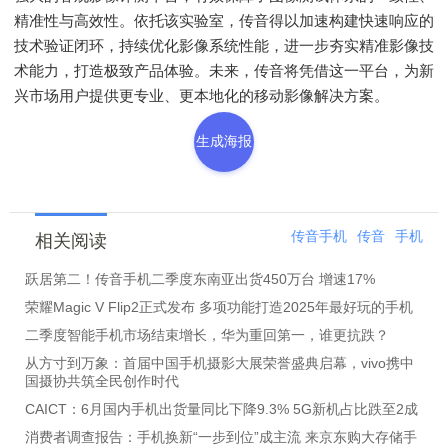
精准性与高效性。依托该实验室，传音得以加速构建快速响应的
技术验证闭环，持续优化影像系统性能，进一步夯实精准影像技
术能力，打造极致产品体验。未来，传音将凭借这一平台，为新
兴市场用户提供更专业、更本地化的移动影像解决方案。
生成海报
传音手机
传音
手机
相关阅读
跃居第二！传音手机二季度东南亚出货450万台 增速17%
荣耀Magic V Flip2正式发布 多项功能打造2025年最好玩的手机
二季度智能手机市场结束增长，华为重回第一，谁更抗跌？
从方寸到万象：首届中国手机摄影大展荣誉盛典启幕，vivo携中
国摄协共筑全民创作时代
CAICT：6月国内手机出货量同比下降9.3% 5G新机占比跌至2成
消费者调查报告：手机换新“一步到位”成主流 来京东购大存储手