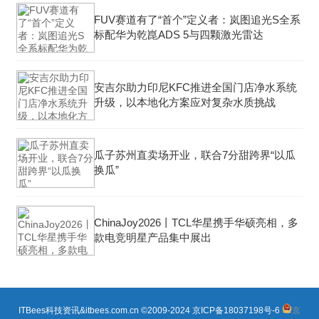
FUV赛道有了“首个”定义者：岚图追光S全系
标配华为乾崑ADS 5与四颗激光雷达
安吉尔助力印尼KFC推进全国门店净水系统
升级，以本地化方案应对复杂水质挑战
瓜子苏州直卖场开业，联合7分甜跨界“以瓜
换瓜”
ChinaJoy2026丨TCL华星携手华硕亮相，多
款电竞明星产品集中展出
ITBees科技资讯&itbees.com.cn ©2009-2024
京ICP备18037198号-6
京