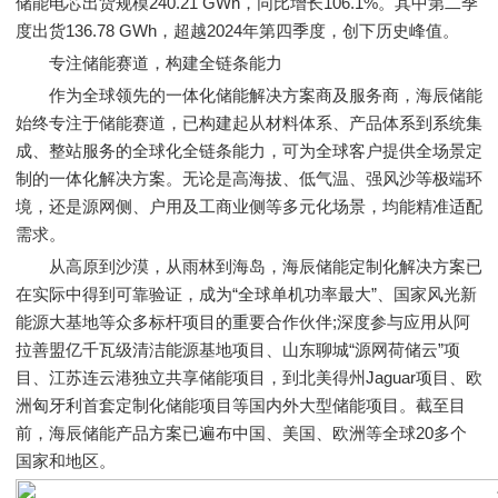
储能电芯出货规模240.21 GWh，同比增长106.1%。其中第二季
度出货136.78 GWh，超越2024年第四季度，创下历史峰值。
专注储能赛道，构建全链条能力
作为全球领先的一体化储能解决方案商及服务商，海辰储能
始终专注于储能赛道，已构建起从材料体系、产品体系到系统集
成、整站服务的全球化全链条能力，可为全球客户提供全场景定
制的一体化解决方案。无论是高海拔、低气温、强风沙等极端环
境，还是源网侧、户用及工商业侧等多元化场景，均能精准适配
需求。
从高原到沙漠，从雨林到海岛，海辰储能定制化解决方案已
在实际中得到可靠验证，成为“全球单机功率最大”、国家风光新
能源大基地等众多标杆项目的重要合作伙伴;深度参与应用从阿
拉善盟亿千瓦级清洁能源基地项目、山东聊城“源网荷储云”项
目、江苏连云港独立共享储能项目，到北美得州Jaguar项目、欧
洲匈牙利首套定制化储能项目等国内外大型储能项目。截至目
前，海辰储能产品方案已遍布中国、美国、欧洲等全球20多个
国家和地区。