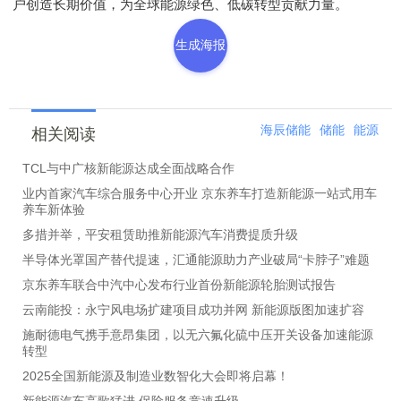
户创造长期价值，为全球能源绿色、低碳转型贡献力量。
生成海报
海辰储能
储能
能源
相关阅读
TCL与中广核新能源达成全面战略合作
业内首家汽车综合服务中心开业 京东养车打造新能源一站式用车
养车新体验
多措并举，平安租赁助推新能源汽车消费提质升级
半导体光罩国产替代提速，汇通能源助力产业破局“卡脖子”难题
京东养车联合中汽中心发布行业首份新能源轮胎测试报告
云南能投：永宁风电场扩建项目成功并网 新能源版图加速扩容
施耐德电气携手意昂集团，以无六氟化硫中压开关设备加速能源
转型
2025全国新能源及制造业数智化大会即将启幕！