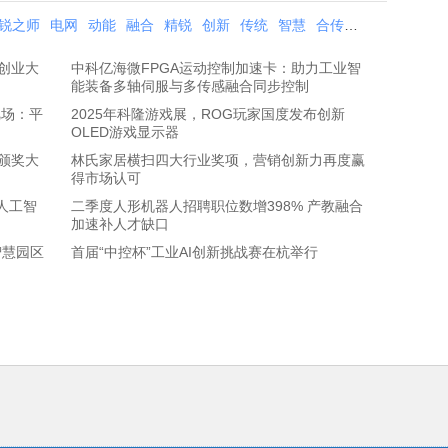
锐之师
电网
动能
融合
精锐
创新
传统
智慧
合传
铸造
建设
创业大
中科亿海微FPGA运动控制加速卡：助力工业智
能装备多轴伺服与多传感融合同步控制
靶场：平
2025年科隆游戏展，ROG玩家国度发布创新
OLED游戏显示器
颁奖大
林氏家居横扫四大行业奖项，营销创新力再度赢
得市场认可
人工智
二季度人形机器人招聘职位数增398% 产教融合
加速补人才缺口
智慧园区
首届“中控杯”工业AI创新挑战赛在杭举行