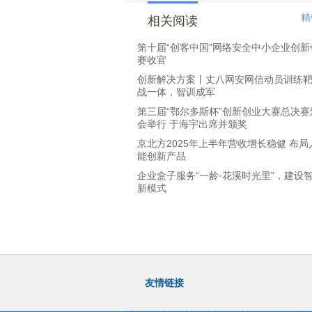
精
相关阅读
第十届“创客中国”网络安全中小企业创新
赛收官
创新解决方案丨丈八网安网信动员训练
战一体，智训成军
第三届“鄂尔多斯杯”创新创业大赛总决赛
会举行 于海宇出席并颁奖
京北方2025年上半年营收增长稳健 布局
能创新产品
企业盒子服务“一龄·花溪时光里”，建设
新模式
友情链接