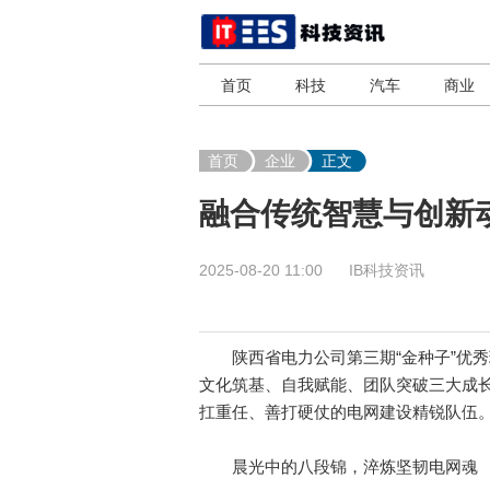
首页
科技
汽车
商业
首页
企业
正文
融合传统智慧与创新
2025-08-20 11:00
IB科技资讯
陕西省电力公司第三期“金种子”优秀
文化筑基、自我赋能、团队突破三大成
扛重任、善打硬仗的电网建设精锐队伍
晨光中的八段锦，淬炼坚韧电网魂