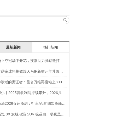
最新新闻
热门新闻
场上夺冠场下开花，技嘉助力孙铭徽打造竞技“神装”
卡萨帝冰箱携敦煌天马IP新鲜开年升级智慧厨房新体验
AI浪潮的见证者：昆仑万维再度站上800亿的3年之路
海尔丨2025营收利润持续攀升，2026共创生态海尔新未来
滴滴2026春运预测：打车呈现“四次高峰” 异地出行上涨45
极氪 8X 旗舰电混 SUV 极昼白、极夜黑官图发布