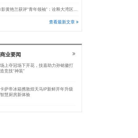
希影黄艳兰获评“青年领袖”：诠释大湾区科创新锐力量
查看最新文章
商业要闻
场上夺冠场下开花，技嘉助力孙铭徽打
造竞技“神装”
卡萨帝冰箱携敦煌天马IP新鲜开年升级
智慧厨房新体验