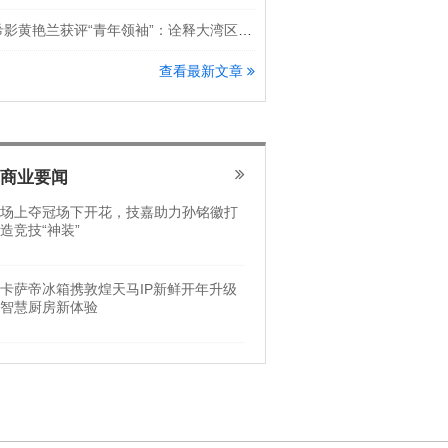
希影黄艳兰获评“青年领袖”：诠释大湾区科创新锐力量
查看最新文章
商业要闻
场上夺冠场下开花，技嘉助力孙铭徽打
造竞技“神装”
卡萨帝冰箱携敦煌天马IP新鲜开年升级
智慧厨房新体验