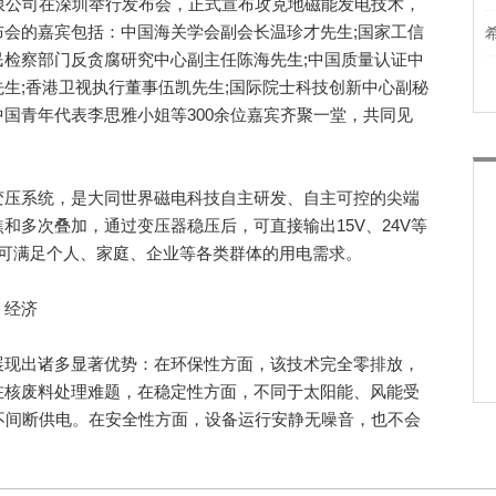
公司在深圳举行发布会，正式宣布攻克地磁能发电技术，
会的嘉宾包括：中国海关学会副会长温珍才先生;国家工信
检察部门反贪腐研究中心副主任陈海先生;中国质量认证中
生;香港卫视执行董事伍凯先生;国际院士科技创新中心副秘
国青年代表李思雅小姐等300余位嘉宾齐聚一堂，共同见
压系统，是大同世界磁电科技自主研发、自主可控的尖端
和多次叠加，通过变压器稳压后，可直接输出15V、24V等
电，可满足个人、家庭、企业等各类群体的用电需求。
、经济
现出诸多显著优势：在环保性方面，该技术完全零排放，
在核废料处理难题，在稳定性方面，不同于太阳能、风能受
不间断供电。在安全性方面，设备运行安静无噪音，也不会