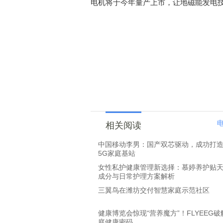
电机将于今年量产上市，让地磁能发电技
相关阅读
中国移动李男：国产双芯驱动，成功打
5G家庭基站
女性私护健康管理新选择：慕婷养护贴
成分与日常护理方案解析
三翼鸟在潍坊交付智慧家庭示范社区
健康博览会惊现“营养魔方”！FLYEEG
庭健康密码