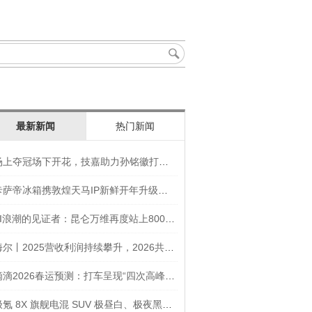
最新新闻
热门新闻
场上夺冠场下开花，技嘉助力孙铭徽打造竞技“神装”
卡萨帝冰箱携敦煌天马IP新鲜开年升级智慧厨房新体验
AI浪潮的见证者：昆仑万维再度站上800亿的3年之路
海尔丨2025营收利润持续攀升，2026共创生态海尔新未来
滴滴2026春运预测：打车呈现“四次高峰” 异地出行上涨45
极氪 8X 旗舰电混 SUV 极昼白、极夜黑官图发布