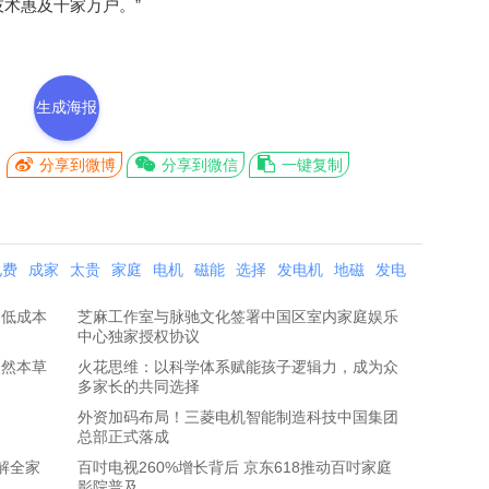
术惠及千家万户。”
生成海报
分享到微博
分享到微信
一键复制
电费
成家
太贵
家庭
电机
磁能
选择
发电机
地磁
发电
造低成本
芝麻工作室与脉驰文化签署中国区室内家庭娱乐
中心独家授权协议
天然本草
火花思维：以科学体系赋能孩子逻辑力，成为众
多家长的共同选择
外资加码布局！三菱电机智能制造科技中国集团
总部正式落成
破解全家
百吋电视260%增长背后 京东618推动百吋家庭
影院普及