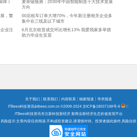
保障丨
麦肯锡预测：2030年中国智能制造十大技术发展
方向
发展，繁
00后租车订单大增70%，今年新注册相关企业多
集中在三线及以下城市
关企业注
6月北京租赁成交环比增长13% 我爱我家多举措
助力毕业生安居
关于我们
┊
联系我们
┊
内容联系
┊
独家报道
┊
寻求报道
ITBees科技资讯&itbees.com.cn ©2009-2024
京ICP备18037198号-6
京
ITBees科技资讯专注新科技新经济 新商业新经济生态价值发现平台
风险提示:文章内容仅供阅读,不构成投资建议,请谨慎对待。投资者据此操作,风险自担