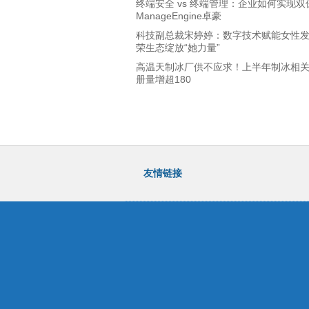
终端安全 vs 终端管理：企业如何实现双
ManageEngine卓豪
科技副总裁宋婷婷：数字技术赋能女性
荣生态绽放“她力量”
高温天制冰厂供不应求！上半年制冰相
册量增超180
友情链接