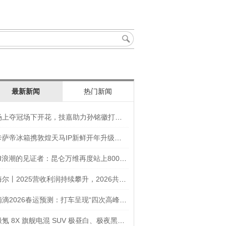
最新新闻
热门新闻
场上夺冠场下开花，技嘉助力孙铭徽打造竞技“神装”
卡萨帝冰箱携敦煌天马IP新鲜开年升级智慧厨房新体验
AI浪潮的见证者：昆仑万维再度站上800亿的3年之路
海尔丨2025营收利润持续攀升，2026共创生态海尔新未来
滴滴2026春运预测：打车呈现“四次高峰” 异地出行上涨45
极氪 8X 旗舰电混 SUV 极昼白、极夜黑官图发布