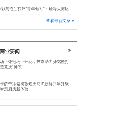
希影黄艳兰获评“青年领袖”：诠释大湾区科创新锐力量
查看最新文章
商业要闻
场上夺冠场下开花，技嘉助力孙铭徽打
造竞技“神装”
卡萨帝冰箱携敦煌天马IP新鲜开年升级
智慧厨房新体验