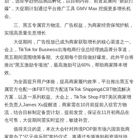
划”，选应季趋势品测品孵化，以自制内容、前置直播间 “新款打
爆”，大促期计划通过平台推广工具 GMV Max 挖掘更多增长机
会。
三、黑五专属官方物流、广告权益，为商家经营保驾护航，
实现高质量生意增长
大促期间，广告投放已成为商家获取增长的核心渠道之一。
会上，TikTok for Business出海电商行业总经理姚晶菁分享道，
黑五期间需围绕筹备期、大促期每个阶段做好爆发。此外平台将
推出“黑五激励专项池”，最高激励可达60%，帮助商家降本增
效。
为全面提升用户体验，提高商家履约效率，平台推出黑五专
属官方仓配一体FBT与官方配送TikTok Shipping&CBT物流解决
方案，以及一系列权益。大会上，TikTok Shop FBT美区商家增
长负责人James Xu提醒道，商家需在10月前提前入驻官方物
流，结合目标制定备货计划，提前发货，保证在11月初商品在
仓可售，大促期间需实时监控，敏捷补货。
值得关注的是，本次大会针对跨境POP新市场六国首批商
家举办了“亿元俱乐部”签约仪式，将通过专项激励和资源扶持，