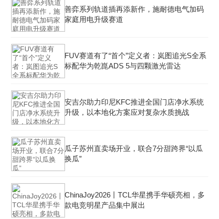
善弈系列轨道插再添新作，施耐德电气加码
家庭用电升级赛道
FUV赛道有了“首个”定义者：岚图追光S全系
标配华为乾崑ADS 5与四颗激光雷达
安吉尔助力印尼KFC推进全国门店净水系统
升级，以本地化方案应对复杂水质挑战
瓜子苏州直卖场开业，联合7分甜跨界“以瓜
换瓜”
ChinaJoy2026丨TCL华星携手华硕亮相，多
款电竞明星产品集中展出