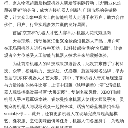
行、京东物流超脑及物流机器人研发等实际行动，以“商业化难
题破壁者”的身份，成为连接机器人创新与广阔市场的关键桥
梁，让大众印象中高大上的智能机器人走进千家万户，助力合作
伙伴、用户、行业实现多方共赢的良好局面。
首届“京东杯”机器人才艺大赛举办 机器人花式秀肌肉
大会现场，活动展区汇集50余款前沿机器人产品，用户可
在现场同机器人进行各种互动，以科技感拉满的“名场面”，让参
观者全方位感受人工智能与机器人技术带来的震撼体验。
为让前沿机器人的科技成果加速普及，此次京东携手宇树科
技、众擎、松延动力、云深处、优必选、蔚蓝等知名品牌，举办
首届“京东杯”机器人才艺大赛。其中，宇树机器人带来展现速度
与力量控制的格斗比赛，上演中国版《铁甲钢拳》;清飞清锋机
器人现场挥毫泼墨书写“大展宏图”，复刻名家风骨。XBOT咖啡
机器人手冲冠军级拿铁、睿尔曼按摩机器人复现大师级手法、灵
初麻将机器人与现场观众一起摆长城、话痨的蔚蓝机器狗全场
social不停……此外，还有更多机器人在现场完成展现高超棋
艺、叠衣服、烹饪美味煎饼等任务，机器人们各显身手，为现场
观众带来了一场趣味纷呈的科技盛宴。