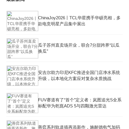
ChinaJoy2026丨TCL华星携手华硕亮相，多
款电竞明星产品集中展出
瓜子苏州直卖场开业，联合7分甜跨界“以瓜
换瓜”
安吉尔助力印尼KFC推进全国门店净水系统
升级，以本地化方案应对复杂水质挑战
FUV赛道有了“首个”定义者：岚图追光S全系
标配华为乾崑ADS 5与四颗激光雷达
善弈系列轨道插再添新作，施耐德电气加码