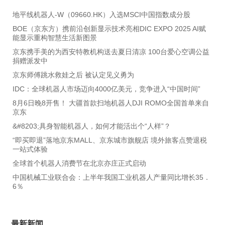
地平线机器人-W（09660.HK）入选MSCI中国指数成分股
BOE（京东方）携前沿创新显示技术亮相DIC EXPO 2025 AI赋
能显示重构智慧生活新图景
京东携手美的为西安特教机构送去夏日清凉 100台爱心空调公益
捐赠派发中
京东师傅跳水救娃之后 被认定见义勇为
IDC：全球机器人市场迈向4000亿美元，竞争进入“中国时间”
8月6日晚8开售！ 大疆首款扫地机器人DJI ROMO全国首单来自
京东
&#8203;具身智能机器人，如何才能活出个“人样”？
“即买即退”落地京东MALL、京东城市旗舰店 境外旅客点赞退税
一站式体验
全球首个机器人消费节在北京亦庄正式启动
中国机械工业联合会：上半年我国工业机器人产量同比增长35．
6％
最新新闻