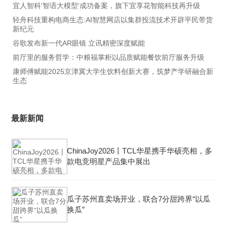
宜人智科'智语大模型'成功备案，旗下宜享花智能科技再升级
轻舟科技重构电商生态:AI智慧网店以集群投流技术开辟平民带货
新纪元
谷歌发布新一代AR眼镜 立讯精密深度赋能
前厅里的服务哲学：中粮福掌柜以品质赋能餐饮前厅服务升级
康师傅赋能2025京津冀大学生饮料创新大赛，筑梦产学研融合新
生态
最新新闻
ChinaJoy2026丨TCL华星携手华硕亮相，多
款电竞明星产品集中展出
瓜子苏州直卖场开业，联合7分甜跨界“以瓜
换瓜”