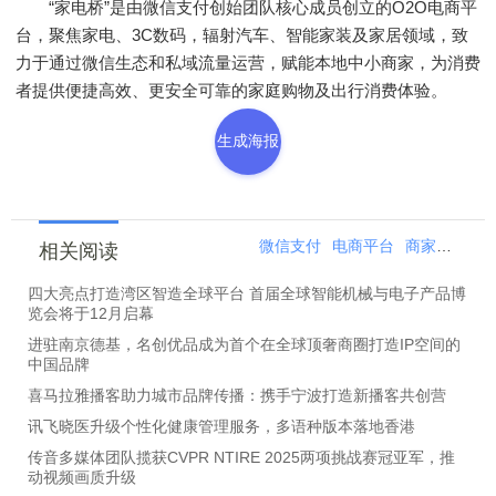
“家电桥”是由微信支付创始团队核心成员创立的O2O电商平
台，聚焦家电、3C数码，辐射汽车、智能家装及家居领域，致
力于通过微信生态和私域流量运营，赋能本地中小商家，为消费
者提供便捷高效、更安全可靠的家庭购物及出行消费体验。
生成海报
微信支付
电商平台
商家
生态
相关阅读
四大亮点打造湾区智造全球平台 首届全球智能机械与电子产品博
览会将于12月启幕
进驻南京德基，名创优品成为首个在全球顶奢商圈打造IP空间的
中国品牌
喜马拉雅播客助力城市品牌传播：携手宁波打造新播客共创营
讯飞晓医升级个性化健康管理服务，多语种版本落地香港
传音多媒体团队揽获CVPR NTIRE 2025两项挑战赛冠亚军，推
动视频画质升级