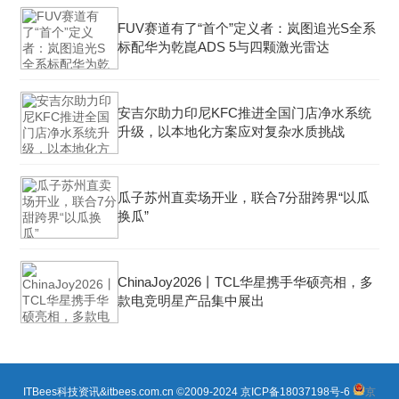
FUV赛道有了“首个”定义者：岚图追光S全系
标配华为乾崑ADS 5与四颗激光雷达
安吉尔助力印尼KFC推进全国门店净水系统
升级，以本地化方案应对复杂水质挑战
瓜子苏州直卖场开业，联合7分甜跨界“以瓜
换瓜”
ChinaJoy2026丨TCL华星携手华硕亮相，多
款电竞明星产品集中展出
ITBees科技资讯&itbees.com.cn ©2009-2024
京ICP备18037198号-6
京