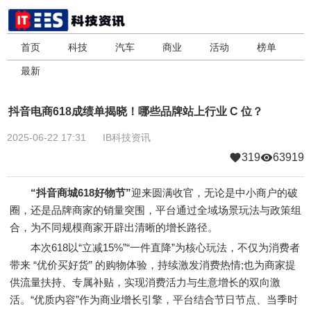
首页
科技
汽车
商业
活动
榜单
最新
抖音电商618成绩单揭晓！哪些品牌站上行业 C 位？
2025-06-22 17:31
IB科技资讯
319
63919
“抖音商城618好物节”
迎来圆满收官，无论是中小商户的破
圈，还是品牌商家的销量突围，平台通过全域场景玩法与政策组
合，为不同规模商家开辟出清晰的增长路径。
本次618以“立减15%”“一件直降”为核心玩法，不仅为消费者
带来 “优价买好货” 的购物体验，持续激发消费热情;也为商家提
供流量扶持、专属补贴，实现消费活力与生意增长的双向激
活。“优质内容”作为商业增长引擎，平台结合节日节点、当季时