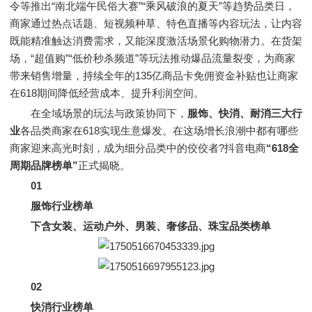
令等推出“南北端午民俗大赛”“乘风破浪的夏天”等趋势品类日，
商家通过热点话题、短视频种草、特色直播等内容玩法，让内容
既能精准触达消费需求，又能深度激活场景化购物潜力。在货架
场，“超值购”“低价秒杀频道”等玩法推动爆品流量裂变，为商家
带来销售增量，持续全年的135亿商品卡免佣资金补贴也让商家
在618期间降低经营成本、提升利润空间。
在全域场景的玩法与政策协同下，
服饰、快消、耐消三大行
业
各品类商家在618实现生意爆发。在这场增长浪潮中都有哪些
商家迎来高光时刻，成为细分品类中的佼佼者?抖音电商
“618全
周期品牌榜单”
正式揭晓。
01
服饰行业榜单
下含女装、运动户外、男装、奢侈品、珠宝品类榜单
02
快消行业榜单