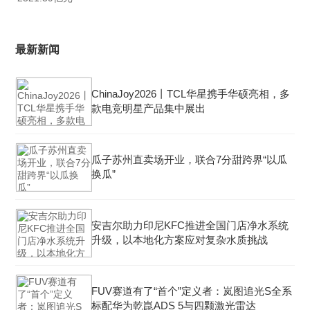
最新新闻
ChinaJoy2026丨TCL华星携手华硕亮相，多
款电竞明星产品集中展出
瓜子苏州直卖场开业，联合7分甜跨界“以瓜
换瓜”
安吉尔助力印尼KFC推进全国门店净水系统
升级，以本地化方案应对复杂水质挑战
FUV赛道有了“首个”定义者：岚图追光S全系
标配华为乾崑ADS 5与四颗激光雷达