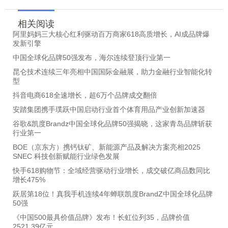
相关阅读
阿里妈妈三大核心红利驱动百万商家618高质增长，AI成品牌爆
发新引擎
中国全球化品牌50强发布，海尔连续登顶行业第一
昆仑技术连续三年亮相中国国际金融展，助力金融行业智能化转
型
抖音电商618全速增长，超6万个品牌成交翻倍
安踏集团携手璞跃中国启动行业首个体育用品产业创新加速器
谷歌&凯度Brandz中国全球化品牌50强揭晓，这家青岛品牌斩获
行业第一
BOE（京东方）携钙钛矿、新能源产品及解决方案亮相2025
SNEC 科技创新赋能行业绿色发展
快手618购物节：全域经营驱动行业增长，成交破亿商品数同比
增长475%
跃居第18位！真我手机连续4年蝉联凯度BrandZ中国全球化品牌
50强
《中国500最具价值品牌》发布！长虹位列35，品牌价值
2521.39亿元