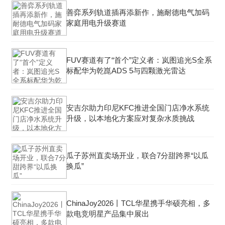
善弈系列轨道插再添新作，施耐德电气加码
家庭用电升级赛道
FUV赛道有了“首个”定义者：岚图追光S全系
标配华为乾崑ADS 5与四颗激光雷达
安吉尔助力印尼KFC推进全国门店净水系统
升级，以本地化方案应对复杂水质挑战
瓜子苏州直卖场开业，联合7分甜跨界“以瓜
换瓜”
ChinaJoy2026丨TCL华星携手华硕亮相，多
款电竞明星产品集中展出