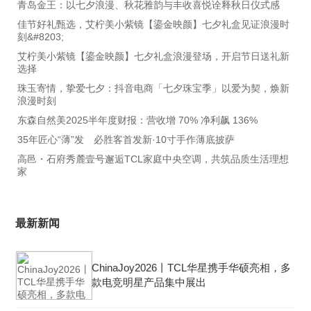
青岛金王：以七夕浪漫、秋花雅韵与丰收喜悦诠释秋日仪式感
佳节好礼甄选，艾柠美小紫镜【鎏金映颜】七夕礼盒见证浪漫时
刻&#8203;
艾柠美小紫镜【鎏金映颜】七夕礼盒浪漫登场，开启节日送礼新
选择
珠玉寄情，挚爱七夕：抖音电商「七夕珠宝季」以爱为契，焕新
浪漫时刻
东森自然美2025半年度财报：营收增 70% 净利飙 136%
35年匠心“薄”发 必胜客首发新·10寸手作薄底披萨
高邑・石府秀麓壹号邂逅TCL家庭中央空调，共筑品质生活理想
家
最新新闻
ChinaJoy2026丨TCL华星携手华硕亮相，多
款电竞明星产品集中展出