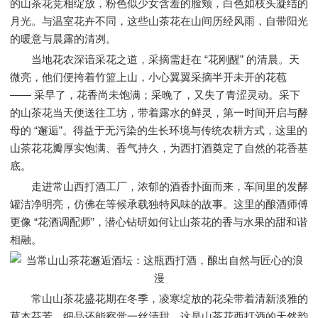
的山茶花竞相绽放，粉色似少女含羞的脸颊，白色如枝头凝结的
月光。与温室花卉不同，这些山茶花在山间历经风雨，自带阳光
的暖意与晨露的清冽。
当地花农深谙采花之道，采摘需赶在 “花刚醒” 的清晨。天
微亮，他们便挎着竹篮上山，小心翼翼采摘半开未开的花苞
—— 采早了，花香尚未饱满；采晚了，又失了青涩灵动。采下
的山茶花当天便送往工坊，带着露水的鲜灵，第一时间开启与酵
母的 “邂逅”。得益于无污染的生长环境与传统农耕方式，这里的
山茶花花瓣厚实饱满、香气持久，为西打酒奠定了自然的花香基
底。
走进常山西打酒工厂，浓郁的酒香扑面而来，车间里的发酵
罐洁净明亮，仿佛在等候承载独特风味的故事。这里的酿酒师傅
更像 “花酒调配师”，潜心钻研如何让山茶花的香与水果的甜和谐
相融。
常山山茶花盛花期在冬季，凌寒绽放的花朵带着清新淡雅的
草本芬芳，细品还能察觉一丝清甜，这是山茶花西打酒的天然韵