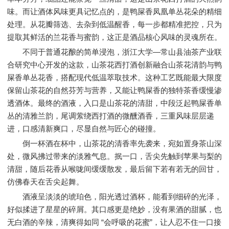
味。而让酒体风味更具记忆点的，是鸭屎香凤凰单丛花朵的精细
处理。从花瓣筛选、去杂到低温醒香，每一步都精准把控，只为
提取其鲜活的兰花香与蜜韵，这正是酒品核心风味的灵魂所在。
不同于普通花酿的简单浸泡，浙江大学—常山县油茶产业联
合研究中心开发的这款，山茶花西打酒创新融合山茶花清韵与鸭
屎香单丛花香，搭配现代低温萃取技术。这种工艺既能最大限度
保留山茶花的自然芬芳与营养，又能让鸭屎香的独特茶香缓慢渗
透酒体。最终的酒液，入口是山茶花的清甜，中段泛起鸭屎香单
丛的清雅兰韵，尾调萦绕西打酒的微醺酒香，三重风味层层递
进，口感清新爽口，尽显自然与匠心的碰撞。
倒一杯酒在杯中，山茶花的清香率先袭来，宛如置身茶山深
处，微风拂过带来的淡雅气息。抿一口，舌尖先触到苹果与梨的
清甜，随后花香从喉咙间缓缓散发，最后留下若有若无的回甘，
仿佛春天在舌尖起舞。
酒液呈淡淡的琥珀色，阳光透过酒杯，能看到细碎的光泽，
好似揉进了星星的碎屑。其口感更是绝妙，没有果酒的甜腻，也
无白酒的辛辣，清爽得如同 “会呼吸的花蜜”，让人忍不住一口接