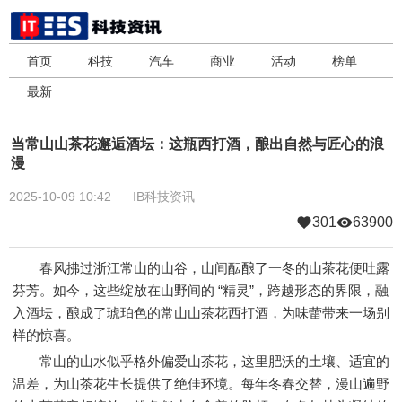
首页
科技
汽车
商业
活动
榜单
最新
当常山山茶花邂逅酒坛：这瓶西打酒，酿出自然与匠心的浪
漫
2025-10-09 10:42
IB科技资讯
301
63900
春风拂过浙江常山的山谷，山间酝酿了一冬的山茶花便吐露
芬芳。如今，这些绽放在山野间的 “精灵”，跨越形态的界限，融
入酒坛，酿成了琥珀色的常山山茶花西打酒，为味蕾带来一场别
样的惊喜。
常山的山水似乎格外偏爱山茶花，这里肥沃的土壤、适宜的
温差，为山茶花生长提供了绝佳环境。每年冬春交替，漫山遍野