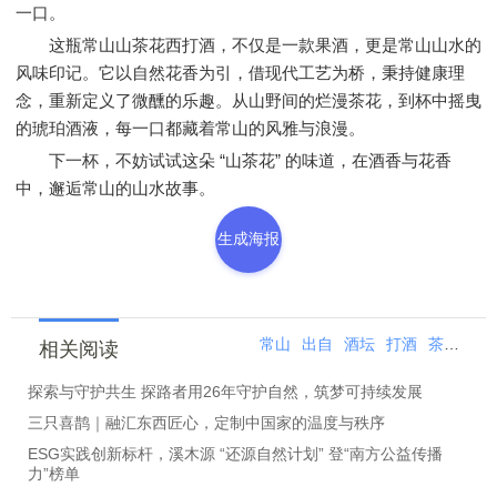
一口。
这瓶常山山茶花西打酒，不仅是一款果酒，更是常山山水的
风味印记。它以自然花香为引，借现代工艺为桥，秉持健康理
念，重新定义了微醺的乐趣。从山野间的烂漫茶花，到杯中摇曳
的琥珀酒液，每一口都藏着常山的风雅与浪漫。
下一杯，不妨试试这朵 “山茶花” 的味道，在酒香与花香
中，邂逅常山的山水故事。
生成海报
常山
出自
酒坛
打酒
茶花
山
相关阅读
探索与守护共生 探路者用26年守护自然，筑梦可持续发展
三只喜鹊｜融汇东西匠心，定制中国家的温度与秩序
ESG实践创新标杆，溪木源 “还源自然计划” 登“南方公益传播
力”榜单