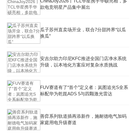
ChinaJoy2026丨TCL华星携手华硕亮相，多
款电竞明星产品集中展出
瓜子苏州直卖场开业，联合7分甜跨界“以瓜
换瓜”
安吉尔助力印尼KFC推进全国门店净水系统
升级，以本地化方案应对复杂水质挑战
FUV赛道有了“首个”定义者：岚图追光S全系
标配华为乾崑ADS 5与四颗激光雷达
善弈系列轨道插再添新作，施耐德电气加码
家庭用电升级赛道