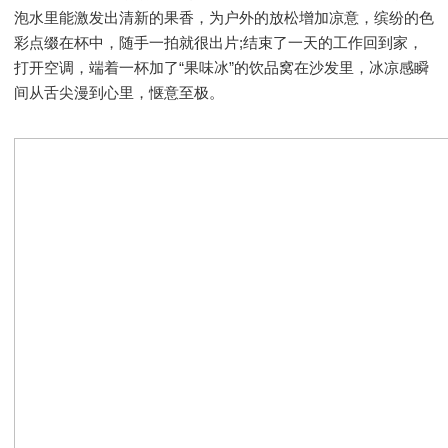
泡水里能激发出清新的果香，为户外的放松增加凉意，缤纷的色
彩点缀在杯中，随手一拍就很出片;结束了一天的工作回到家，
打开空调，端着一杯加了“果味冰”的饮品窝在沙发里，冰凉感瞬
间从舌尖漫到心里，惬意至极。