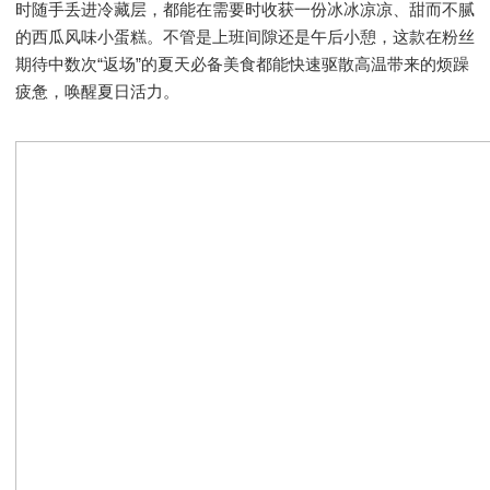
时随手丢进冷藏层，都能在需要时收获一份冰冰凉凉、甜而不腻
的西瓜风味小蛋糕。不管是上班间隙还是午后小憩，这款在粉丝
期待中数次“返场”的夏天必备美食都能快速驱散高温带来的烦躁
疲惫，唤醒夏日活力。