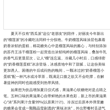
夏天不仅有“西瓜派”这位“老朋友”的陪伴，好丽友今年新出
的“榴莲派”的冷藏吃法同样十分惊艳。牛奶榴莲风味涂层包裹着
奶香浓郁的蛋糕，棉花糖夹心中是榴莲风味的酱心，与特别添加
的苏丹王冻干榴莲粉一起营造出浓郁纯粹的榴莲风味，叠加牛乳
的香气后更显层次，让人“榴”连忘返。冷藏几小时后，口感绵密
的“奶香榴莲蛋糕”冰凉登场，冰感质地中和了甜腻，让这份美味
更加诱人。困倦的午后或闷热的晚间，一颗冰过的“奶香榴莲小
蛋糕”配一杯汽水或冷萃茶，既满足口腹之欲又不会吃撑，在解
暑提神的同时也能感受到热带风情。
如果想为饮品增加夏日仪式感，果滋果心软糖绝对是点睛之
笔。五种口味的果滋果心自带鲜艳的水果色彩，新上市的果滋果
心“浓”系列果汁含量99%(以原果汁计)。冷冻过后原本外弹里嫩
的糖果会变成一颗颗晶莹剔透的“果味冰块”，外出野餐时丢进气