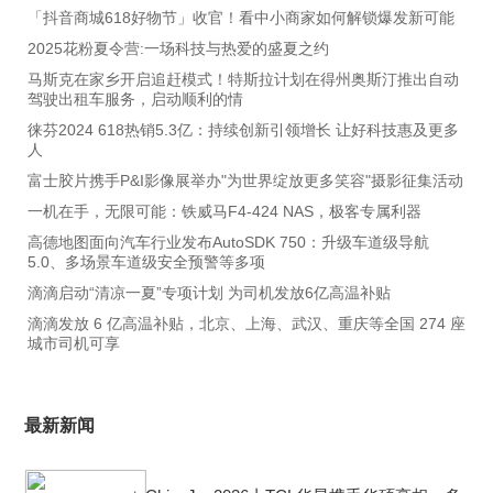
「抖音商城618好物节」收官！看中小商家如何解锁爆发新可能
2025花粉夏令营:一场科技与热爱的盛夏之约
马斯克在家乡开启追赶模式！特斯拉计划在得州奥斯汀推出自动
驾驶出租车服务，启动顺利的情
徕芬2024 618热销5.3亿：持续创新引领增长 让好科技惠及更多
人
富士胶片携手P&I影像展举办"为世界绽放更多笑容"摄影征集活动
一机在手，无限可能：铁威马F4-424 NAS，极客专属利器
高德地图面向汽车行业发布AutoSDK 750：升级车道级导航
5.0、多场景车道级安全预警等多项
滴滴启动“清凉一夏”专项计划 为司机发放6亿高温补贴
滴滴发放 6 亿高温补贴，北京、上海、武汉、重庆等全国 274 座
城市司机可享
最新新闻