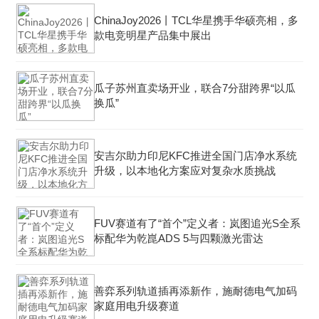
ChinaJoy2026丨TCL华星携手华硕亮相，多
款电竞明星产品集中展出
瓜子苏州直卖场开业，联合7分甜跨界“以瓜
换瓜”
安吉尔助力印尼KFC推进全国门店净水系统
升级，以本地化方案应对复杂水质挑战
FUV赛道有了“首个”定义者：岚图追光S全系
标配华为乾崑ADS 5与四颗激光雷达
善弈系列轨道插再添新作，施耐德电气加码
家庭用电升级赛道