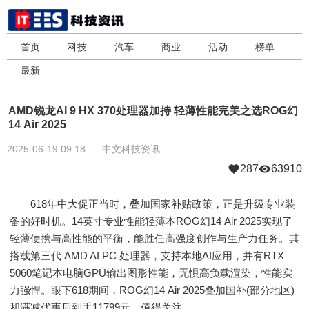
首页
科技
汽车
商业
活动
榜单
最新
AMD锐龙AI 9 HX 370处理器加持 轻薄性能完美之选ROG幻
14 Air 2025
2025-06-19 09:18
中文科技资讯
287
63910
618年中大促正当时，叠加国家补贴政策，正是升级专业装
备的好时机。14英寸专业性能轻薄本ROG幻14 Air 2025实现了
轻薄便携与高性能的平衡，能胜任高强度创作与生产力任务。其
搭载第三代 AMD AI PC 处理器，支持本地AI应用，并有RTX
5060笔记本电脑GPU输出图形性能，无惧高负载渲染，性能实
力强悍。眼下618期间，ROG幻14 Air 2025叠加国补(部分地区)
和满减优惠后到手11799元，值得关注。