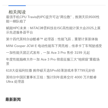
相关阅读
最强手机CPU Travis的IPC提升可达“两位数”，推测天玑9500性
能一梯队稳了
赋能HPC未来：MiTAC神雲科技在ISC高性能计算大会2025上展
示先进服务器平台
第十四代英特尔@酷睿™ 处理器：性能飞跃，重塑计算新体验
MINI Cooper JCW E 电动性能车下周亮相，传承卡丁车驾驶感受
一加性能天团正式发布，一加 Ace 3 Pro 售价 3199 元起
年度性能巅峰大作一加 Ace 3 Pro 彻底征服三大“地狱级”重载场
景
618大促福利狂撒 购华硕天选5Pro轻薄游戏本享7799元好价
英特尔中国区董事长王锐：预计到年底将交付 4000 万片酷睿
Ultra 处理器
最新新闻