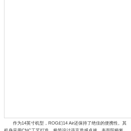
作为14英寸机型，ROG幻14 Air还保持了绝佳的便携性。其
机身采用CNC工艺打造，极简设计语言质感卓越，表面阳极氧